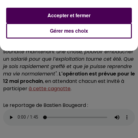
santé et ses nombreuses dialyses, il continue à
encadrer les équipes dont il a la charge
"
soutient
Accepter et fermer
Sylvain Durand qui espère voir l’effort se prolonger
suffisamment pour atteindre les objectifs. Un élan de
Gérer mes choix
générosité qui dépasse Julien Thiesset, peu habitué
"à
être mis en avant, étant quelqu’un de discret". "Je
souhaite maintenant une chose, pouvoir embaucher
un salarié pour que l’exploitation tourne cet été. Que
je sois rapidement greffé et que je puisse reprendre
ma vie normalement"
.
L'opération est prévue pour le
12 mai prochain
, en attendant chacun est invité à
participer
à cette cagnotte
.
Le reportage de Bastien Bougeard :