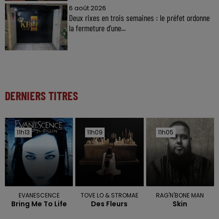
6 août 2026
Deux rixes en trois semaines : le préfet ordonne
la fermeture d'une...
DERNIERS TITRES
11h13
11h13
11h09
11h09
11h05
11h05
EVANESCENCE
TOVE LO & STROMAE
RAG'N'BONE MAN
Bring Me To Life
Des Fleurs
Skin