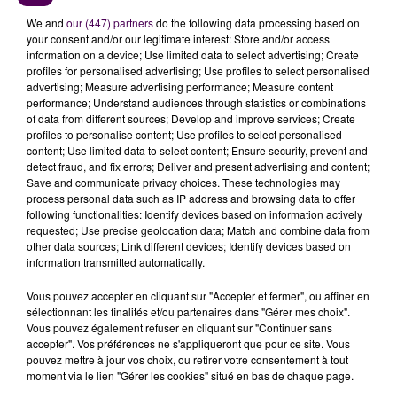
D'ANCIENS CAMARADES REPRENNENT
We and
our (447) partners
do the following data processing based on
CONTACT
your consent and/or our legitimate interest: Store and/or access
information on a device; Use limited data to select advertising; Create
profiles for personalised advertising; Use profiles to select personalised
La cagnotte est mise en ligne le 19 mars dernier. Foot
advertising; Measure advertising performance; Measure content
performance; Understand audiences through statistics or combinations
Sud 41 relaie l’information et les choses s'enchaînent.
of data from different sources; Develop and improve services; Create
Les clubs voisins, laissant leur rivalité au vestiaire,
profiles to personalise content; Use profiles to select personalised
partagent l’appel sur leurs réseaux sociaux
, tout
content; Use limited data to select content; Ensure security, prevent and
detect fraud, and fix errors; Deliver and present advertising and content;
comme la mairie de Vernou-en-Sologne, où réside
Save and communicate privacy choices. These technologies may
l’agriculteur. En une semaine, on comptabilise plus de
process personal data such as IP address and browsing data to offer
5 500 euros.
"C’est très émouvant. Au-delà de
following functionalities: Identify devices based on information actively
requested; Use precise geolocation data; Match and combine data from
l’argent, certains anciens camarades de classe que
other data sources; Link different devices; Identify devices based on
je n’avais plus vus depuis trente ans ont repris
information transmitted automatically.
contact avec moi pour prendre des nouvelles, et
Vous pouvez accepter en cliquant sur "Accepter et fermer", ou affiner en
même pour participer à l’effort"
relate Julien
sélectionnant les finalités et/ou partenaires dans "Gérer mes choix".
Thiesset, non sans une certaine émotion dans la voix.
Vous pouvez également refuser en cliquant sur "Continuer sans
accepter". Vos préférences ne s'appliqueront que pour ce site. Vous
"REPRENDRE MA VIE NORMALEMENT"
pouvez mettre à jour vos choix, ou retirer votre consentement à tout
moment via le lien "Gérer les cookies" situé en bas de chaque page.
"Il le mérite amplement, car
malgré son état de