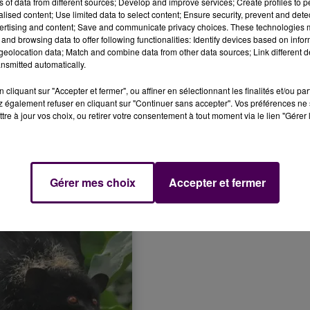
ns of data from different sources; Develop and improve services; Create profiles to 
alised content; Use limited data to select content; Ensure security, prevent and detect
ertising and content; Save and communicate privacy choices. These technologies
and browsing data to offer following functionalities: Identify devices based on infor
 la nature et sans cette population de secours, il se
eolocation data; Match and combine data from other data sources; Link different de
nt"
explique-t-on chez
"Biotropica"
, où l'on mène donc
nsmitted automatically.
e visant à favoriser la conservation et la reproduction
cliquant sur "Accepter et fermer", ou affiner en sélectionnant les finalités et/ou pa
on"
par l'Union internationale de conservation de la natur
 également refuser en cliquant sur "Continuer sans accepter". Vos préférences ne 
tre à jour vos choix, ou retirer votre consentement à tout moment via le lien "Gérer 
Gérer mes choix
Accepter et fermer