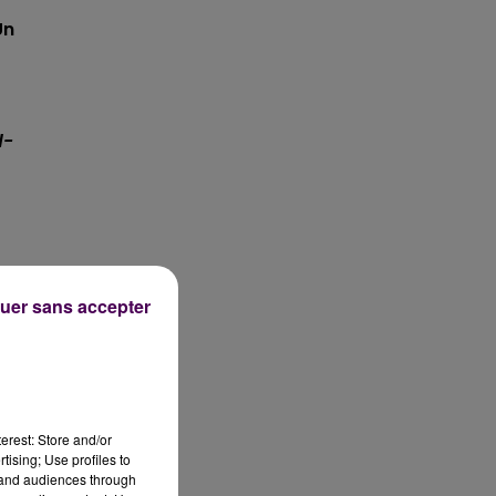
Un
d-
uer sans accepter
erest: Store and/or
tising; Use profiles to
tand audiences through