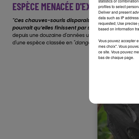
statistics or combinatio
ESPÈCE MENACÉE D'EXTINCTION
profiles to select person
Deliver and present adv
data such as IP address 
"Ces chauves-souris disparaissent rapidement dans
requested; Use precise g
pourrait qu’elles finissent par s’éteindre totaleme
based on information tra
depuis une douzaine d'années un programme d’élevag
Vous pouvez accepter en 
d'une espèce classée en
"danger critique d’extincti
mes choix". Vous pouvez
ce site. Vous pouvez met
bas de chaque page.