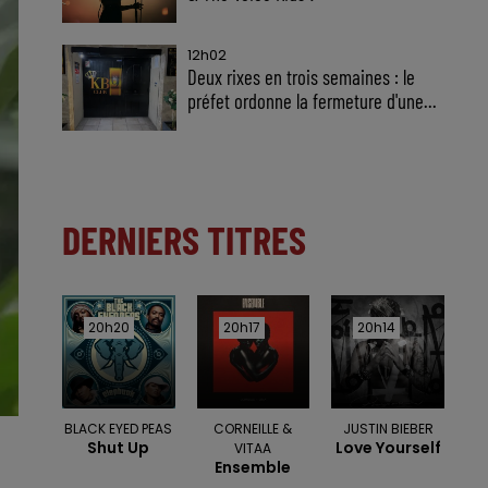
12h02
Deux rixes en trois semaines : le
préfet ordonne la fermeture d'une...
DERNIERS TITRES
20h20
20h20
20h17
20h17
20h14
20h14
BLACK EYED PEAS
CORNEILLE &
JUSTIN BIEBER
Shut Up
Love Yourself
VITAA
Ensemble