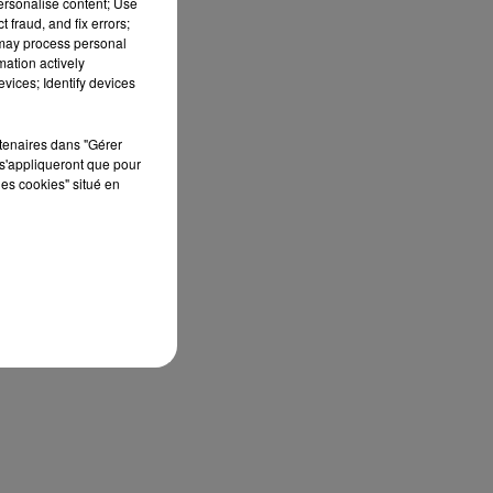
personalise content; Use
 fraud, and fix errors;
 may process personal
mation actively
vices; Identify devices
rtenaires dans "Gérer
e.
s'appliqueront que pour
les cookies" situé en