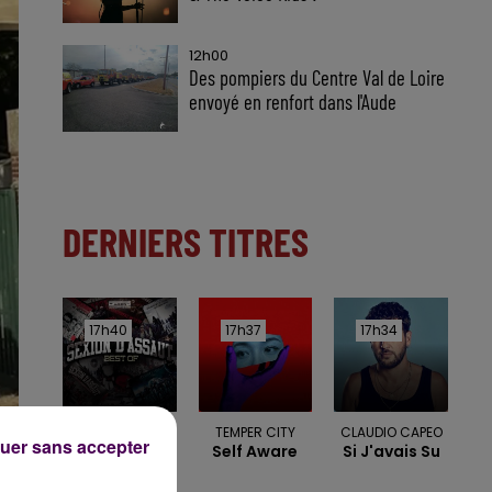
12h00
Des pompiers du Centre Val de Loire
envoyé en renfort dans l'Aude
DERNIERS TITRES
17h40
17h40
17h37
17h37
17h34
17h34
SEXION D'ASSAUT
TEMPER CITY
CLAUDIO CAPEO
uer sans accepter
Desole
Self Aware
Si J'avais Su