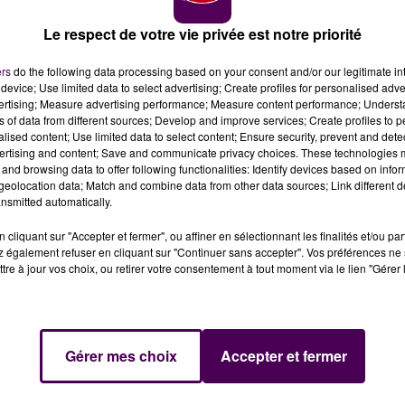
Le respect de votre vie privée est notre priorité
ers
do the following data processing based on your consent and/or our legitimate int
device; Use limited data to select advertising; Create profiles for personalised adver
vertising; Measure advertising performance; Measure content performance; Unders
ns of data from different sources; Develop and improve services; Create profiles to 
 crédit photo : Sweet FM
alised content; Use limited data to select content; Ensure security, prevent and detect
ertising and content; Save and communicate privacy choices. These technologies
and browsing data to offer following functionalities: Identify devices based on infor
0 000 personnes pendant cinq jours, un record.
eolocation data; Match and combine data from other data sources; Link different de
nsmitted automatically.
Saint-Clair, qui s'est refermé dans la nuit de ces dimanch
cliquant sur "Accepter et fermer", ou affiner en sélectionnant les finalités et/ou pa
 également refuser en cliquant sur "Continuer sans accepter". Vos préférences ne 
ren. Et d'ores et déjà l'organisation annonce que cette dix-
tre à jour vos choix, ou retirer votre consentement à tout moment via le lien "Gérer 
s se sont pressés sur la pelouse du château de Beauregard
lets
.
Gérer mes choix
Accepter et fermer
ardin ou encore Vanessa Paradis auront marqué cette
enfant du pays, Orelsan
, le jeudi 2 juillet qui venait se