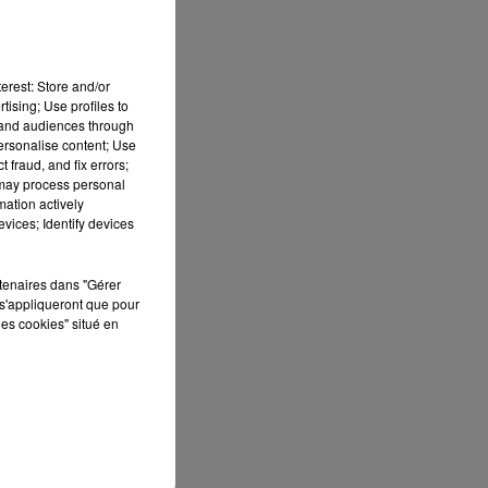
erest: Store and/or
tising; Use profiles to
tand audiences through
personalise content; Use
 fraud, and fix errors;
 may process personal
mation actively
vices; Identify devices
e
rtenaires dans "Gérer
s'appliqueront que pour
les cookies" situé en