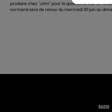
produire chez
"John"
pour la quatrième fois. Le rend
normand sera de retour du mercredi 30 juin au dimanc
RADIO