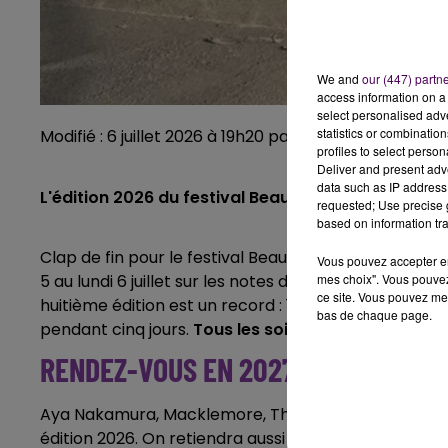
We and
our (447) partn
access information on a 
select personalised ad
statistics or combinatio
Modifié : 6 juillet 2026 à 19h20 par Alizée Lanzarini /
profiles to select person
Deliver and present adv
data such as IP address 
L'édition 2026 du festival Beauregard a attiré 16
requested; Use precise g
based on information tra
Clap de fin pour le festival Beauregard à Hérouville-
Vous pouvez accepter en 
mes choix". Vous pouvez
5 au lundi 6 juillet sur les notes du DJ Armin van Buu
ce site. Vous pouvez met
huitième édition est un record : 160 000 festivalier
bas de chaque page.
pendant cinq jours.
Tous les soirs affichaient comp
RENDEZ-VOUS EN 2027
Aya Nakamura, Macklemore, Theodora, Charlotte C
édition 2026. On retiendra aussi
la prestation de l'