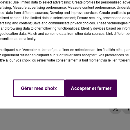
device; Use limited data to select advertising; Create profiles for personalised adver
embre, sur l'A13, à hauteur de La Chapelle-Réanville.
vertising; Measure advertising performance; Measure content performance; Unders
 femme de 19 ans, plus sérieusement touchée.
ns of data from different sources; Develop and improve services; Create profiles to 
alised content; Use limited data to select content; Ensure security, prevent and detect
ertising and content; Save and communicate privacy choices. These technologies
and browsing data to offer following functionalities: Identify devices based on infor
ovembre, quelques minutes après un accident, survenu sur
eolocation data; Match and combine data from other data sources; Link different de
 Rouen, a quitté la chaussée, au niveau de La Chapelle-
nsmitted automatically.
, dont
une jeune femme de 19 ans, sérieusement touché
cliquant sur "Accepter et fermer", ou affiner en sélectionnant les finalités et/ou pa
 également refuser en cliquant sur "Continuer sans accepter". Vos préférences ne 
tre à jour vos choix, ou retirer votre consentement à tout moment via le lien "Gérer 
 :
deux hommes de 19 et 20 ans, conduits dans un état
vention, qui a mobilisé une quinzaine de pompiers, s'est
Gérer mes choix
Accepter et fermer