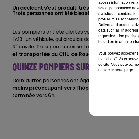
access information on a 
Un accident s'est produit, très tôt ce lundi 25 nov
select personalised ad
Trois personnes ont été blessées, dont une jeune
statistics or combinatio
profiles to select person
Deliver and present adv
data such as IP address 
Les pompiers ont été alertés vers 3h ce lundi 25 n
requested; Use precise g
l'A13 : un véhicule, qui circulait dans le sens Paris -
based on information tra
Réanville. Trois personnes se trouvaient à l'intérieur
Vous pouvez accepter en 
et transportée au CHU de Rouen
.
mes choix". Vous pouvez
QUINZE POMPIERS SUR PLACE
ce site. Vous pouvez met
bas de chaque page.
Deux autres personnes ont également été blessées
moins préoccupant vers l'hôpital d'Elbeuf
. L'inter
terminée vers 6h.