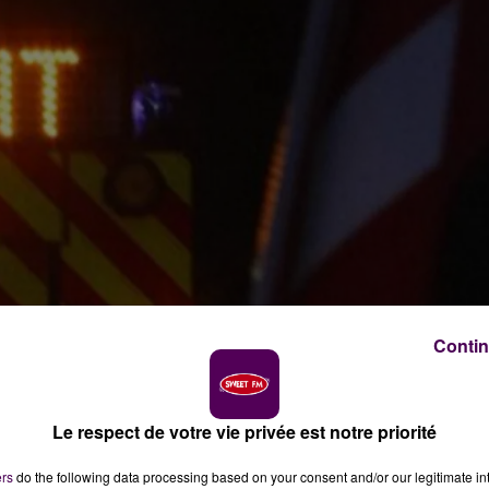
Contin
Le respect de votre vie privée est notre priorité
s
ers
do the following data processing based on your consent and/or our legitimate int