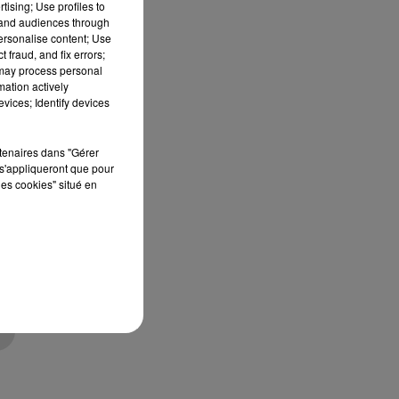
tising; Use profiles to
tand audiences through
personalise content; Use
 fraud, and fix errors;
 may process personal
mation actively
vices; Identify devices
e
rtenaires dans "Gérer
s'appliqueront que pour
les cookies" situé en