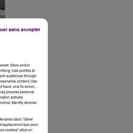
uer sans accepter
.
erest: Store and/or
tising; Use profiles to
tand audiences through
personalise content; Use
 fraud, and fix errors;
 may process personal
mation actively
vices; Identify devices
rtenaires dans "Gérer
s'appliqueront que pour
les cookies" situé en