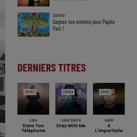
20h00
Gagnez vos entrées pour Papéa
Parc !
DERNIERS TITRES
21h57
21h57
21h54
21h54
21h51
21h51
LINH
SAM SMITH
AMIR
Dans Ton
Stay With Me
A
Téléphone
L'imparfaite