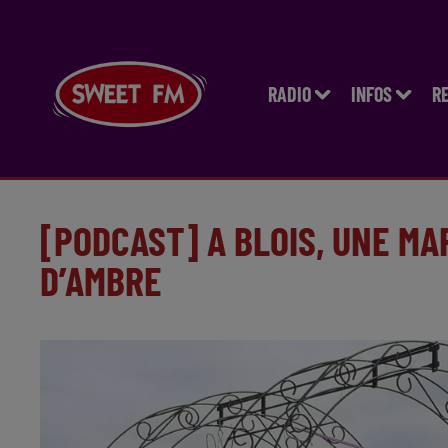
RADIO
INFOS
R
[PODCAST] A BLOIS, UNE M
D’AMBRE