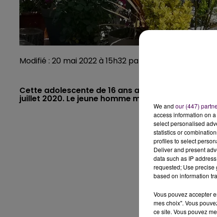
Modifié : 20 mai 2022 à 15h32 par Nicolas Terrien
Cette adolescente de 16 ans a perdu la vie à la su
juillet 2020. Le jeune homme mineur qui conduisait
We and
our (447) partn
access information on a 
select personalised ad
statistics or combinatio
profiles to select person
Deliver and present adv
data such as IP address 
requested; Use precise g
based on information tra
Vous pouvez accepter en 
mes choix". Vous pouvez
ce site. Vous pouvez met