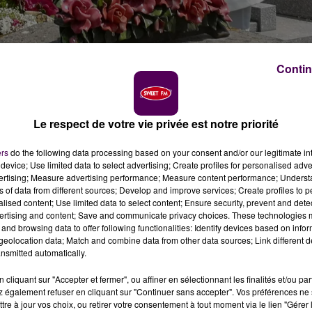
Contin
Le respect de votre vie privée est notre priorité
ite d’un accident de la route survenu près de Blois en
 la voiture a comparu devant le tribunal ce jeudi 19 mai
ers
do the following data processing based on your consent and/or our legitimate int
device; Use limited data to select advertising; Create profiles for personalised adver
vertising; Measure advertising performance; Measure content performance; Unders
ns of data from different sources; Develop and improve services; Create profiles to 
alised content; Use limited data to select content; Ensure security, prevent and detect
ertising and content; Save and communicate privacy choices. These technologies
and browsing data to offer following functionalities: Identify devices based on infor
eolocation data; Match and combine data from other data sources; Link different de
nsmitted automatically.
cliquant sur "Accepter et fermer", ou affiner en sélectionnant les finalités et/ou pa
 également refuser en cliquant sur "Continuer sans accepter". Vos préférences ne 
tre à jour vos choix, ou retirer votre consentement à tout moment via le lien "Gérer 