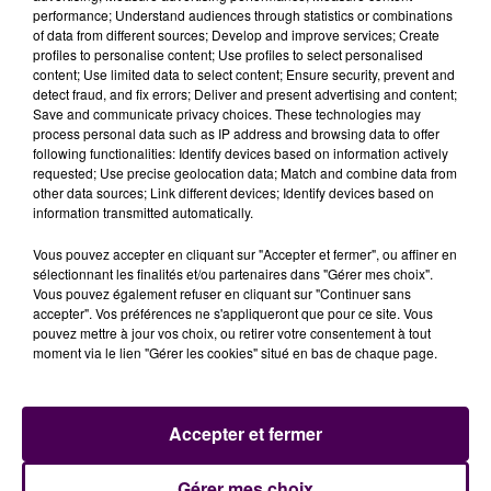
performance; Understand audiences through statistics or combinations
of data from different sources; Develop and improve services; Create
Et on connaît déjà l'identité des six édifices
profiles to personalise content; Use profiles to select personalised
bénéficiaires :
dans le Calvados, l'église de Clarbec ;
content; Use limited data to select content; Ensure security, prevent and
detect fraud, and fix errors; Deliver and present advertising and content;
dans l'Eure, celles de Louviers et d'Acquigny ; dans
Save and communicate privacy choices. These technologies may
la Manche, l'église de Graignes ; dans l'Orne, la
process personal data such as IP address and browsing data to offer
chapelle de l’hôpital de Mortagne-au-Perche et en
following functionalities: Identify devices based on information actively
requested; Use precise geolocation data; Match and combine data from
Seine-Maritime, l’église d’Eslettes
, où une plaque
other data sources; Link different devices; Identify devices based on
"mentionnant cet accompagnement exceptionnel"
information transmitted automatically.
sera dévoilée.
Vous pouvez accepter en cliquant sur "Accepter et fermer", ou affiner en
sélectionnant les finalités et/ou partenaires dans "Gérer mes choix".
Vous pouvez également refuser en cliquant sur "Continuer sans
accepter". Vos préférences ne s'appliqueront que pour ce site. Vous
pouvez mettre à jour vos choix, ou retirer votre consentement à tout
moment via le lien "Gérer les cookies" situé en bas de chaque page.
Accepter et fermer
Gérer mes choix