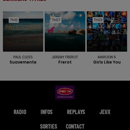
7h10
7h10
7h07
7h07
7h03
7h03
PAUL CLESS
JEREMY FREROT
MAROON 5
Suavemente
Frerot
Girls Like You
RADIO
INFOS
REPLAYS
JEUX
SORTIES
CONTACT