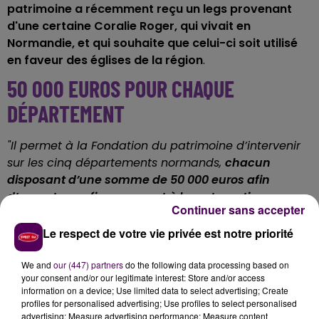
patrimoine a récemment reçu un legs provenant
d'une certaine Coralie Roger, qui vivait en
Normandie, et qui souhaite que celui-ci soit utilisé
en faveur des églises de la région
.
50 000 EUROS POUR CHAQUE
DÉPARTEMENT
"Il permet à la Fondation du patrimoine d’intervenir
sur les cinq départements
normands,
chacun
disposant d’une somme de 50 000 euros afin
d’apporter un financement à la restauration
Continuer sans accepter
d’églises
. Cette aide sera déterminante soit pour
engager une opération prévue, soit pour aider à
Le respect de votre vie privée est notre priorité
boucler le financement de travaux en cours"
apprend-on.
We and
our (447) partners
do the following data processing based on
your consent and/or our legitimate interest: Store and/or access
UNE PLAQUE DÉVOILÉE À L'ÉGLISE
information on a device; Use limited data to select advertising; Create
profiles for personalised advertising; Use profiles to select personalised
D'ESLETTES
advertising; Measure advertising performance; Measure content