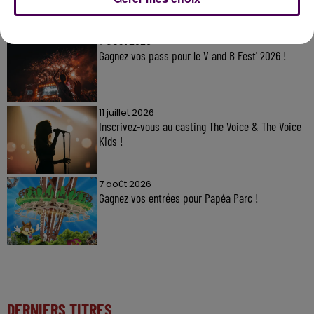
À LA UNE
7 août 2026
Gagnez vos pass pour le V and B Fest' 2026 !
11 juillet 2026
Inscrivez-vous au casting The Voice & The Voice
Kids !
7 août 2026
Gagnez vos entrées pour Papéa Parc !
DERNIERS TITRES