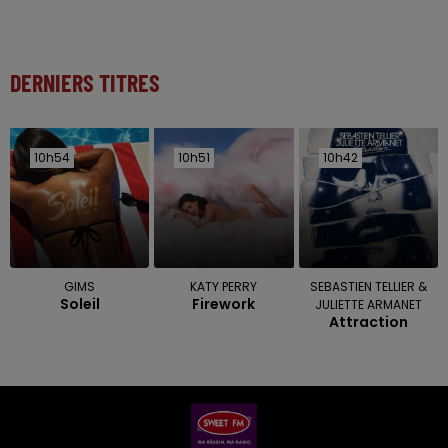
DERNIERS TITRES
10h54
10h54
10h51
10h51
10h42
10h42
GIMS
KATY PERRY
SEBASTIEN TELLIER &
Soleil
Firework
JULIETTE ARMANET
Attraction