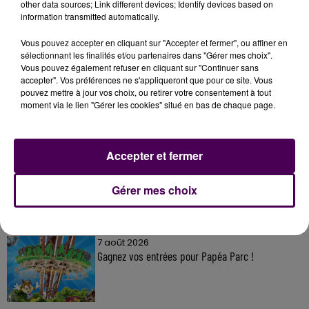
other data sources; Link different devices; Identify devices based on
information transmitted automatically.
Vous pouvez accepter en cliquant sur "Accepter et fermer", ou affiner en
sélectionnant les finalités et/ou partenaires dans "Gérer mes choix".
À LA UNE
Vous pouvez également refuser en cliquant sur "Continuer sans
accepter". Vos préférences ne s'appliqueront que pour ce site. Vous
pouvez mettre à jour vos choix, ou retirer votre consentement à tout
7 août 2026
moment via le lien "Gérer les cookies" situé en bas de chaque page.
Gagnez vos pass pour le V and B Fest' 2026 !
Accepter et fermer
11 juillet 2026
Inscrivez-vous au casting The Voice & The Voice
Gérer mes choix
Kids !
7 août 2026
Gagnez vos entrées pour Papéa Parc !