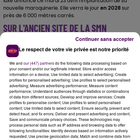
luxe annonce ce mardi 23 avril l'implantation de sa
nouvelle maroquinerie. Elle verra le jour
en 2028
sur
près de 6 000 mètres carrés.
SUR L'ANCIEN SITE DE LA SMN
Continuer sans accepter
Cette nouvelle manufacture s'établira
sur le site de
Le respect de votre vie privée est notre priorité
l'ancienne Société Métallurgique de Normandie
, lieu
emblématique de l'histoire industrielle de la région qui
We and
our (447) partners
do the following data processing based on
avait fermé ses portes en 1993. Parmi les réactions,
your consent and/or our legitimate interest: Store and/or access
celle d'
Hervé Morin :
"
260 emplois
qualifiés seront
information on a device; Use limited data to select advertising; Create
créés
apportant une vraie valeur ajoutée à
profiles for personalised advertising; Use profiles to select personalised
advertising; Measure advertising performance; Measure content
l'agglomération caennaise et à la Normandie"
se
performance; Understand audiences through statistics or combinations
réjouit le président du Conseil régional.
of data from different sources; Develop and improve services; Create
profiles to personalise content; Use profiles to select personalised
content; Use limited data to select content; Ensure security, prevent and
detect fraud, and fix errors; Deliver and present advertising and content;
Save and communicate privacy choices. These technologies may
process personal data such as IP address and browsing data to offer
following functionalities: Identify devices based on information actively
requested; Use precise geolocation data; Match and combine data from