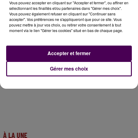
28 février.
Vous pouvez accepter en cliquant sur "Accepter et fermer", ou affiner en
sélectionnant les finalités et/ou partenaires dans "Gérer mes choix".
Vous pouvez également refuser en cliquant sur "Continuer sans
... A LIRE AUSSI :
accepter". Vos préférences ne s'appliqueront que pour ce site. Vous
pouvez mettre à jour vos choix, ou retirer votre consentement à tout
moment via le lien "Gérer les cookies" situé en bas de chaque page.
Attaque d'Incarville : Mohamed Amra arrêté en
Roumanie
#BrunoRetailleau
Accepter et fermer
#Normandie
https://t.co/tTFs5FQGW8
— Sweet FM (@SweetFmRadio)
February 22, 2025
Gérer mes choix
À LA UNE