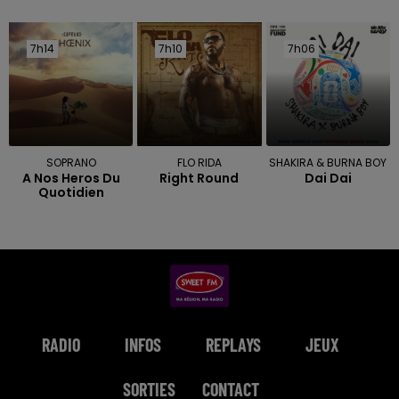
7h14
7h14
7h10
7h10
7h06
7h06
SOPRANO
FLO RIDA
SHAKIRA & BURNA BOY
A Nos Heros Du
Right Round
Dai Dai
Quotidien
RADIO
INFOS
REPLAYS
JEUX
SORTIES
CONTACT