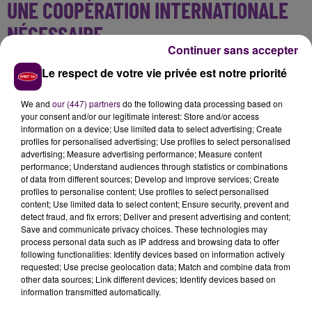
UNE COOPÉRATION INTERNATIONALE
NÉCESSAIRE
Continuer sans accepter
100 à 150 policiers étaient mobilisés quotidiennement
Le respect de votre vie privée est notre priorité
depuis le début de l'enquête, qui a donc mené à ces
différentes interpellations, réalisées en France -
We and
our (447) partners
do the following data processing based on
principalement à Rouen et à Evreux-, mais aussi à
your consent and/or our legitimate interest: Store and/or access
information on a device; Use limited data to select advertising; Create
l'étranger -Maroc et Espagne- pour quatre individus.
profiles for personalised advertising; Use profiles to select personalised
Une coopération au-delà des frontières hexagonales
advertising; Measure advertising performance; Measure content
que n'a pas manqué de rappeler le directeur national
performance; Understand audiences through statistics or combinations
of data from different sources; Develop and improve services; Create
de la police judiciaire, Christian Sainte :
"Ces enquêtes-
profiles to personalise content; Use profiles to select personalised
là, aujourd'hui, débouchent nécessairement sur un
content; Use limited data to select content; Ensure security, prevent and
volet international, une coopération nécessaire. Ça
detect fraud, and fix errors; Deliver and present advertising and content;
Save and communicate privacy choices. These technologies may
prend du temps.
Je peux vous certifier ici que leur
process personal data such as IP address and browsing data to offer
écoute était totale pour nous assister, et je pense
following functionalities: Identify devices based on information actively
qu'ils l'ont démontré tout à fait récemment, donc
requested; Use precise geolocation data; Match and combine data from
other data sources; Link different devices; Identify devices based on
tout au long de ces mois d'enquête
".
Un nouveau
information transmitted automatically.
point sur le dossier devrait être organisé le vendredi