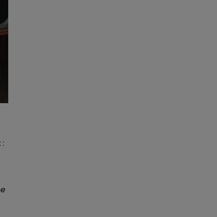
t
:
ée