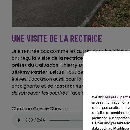
UNE VISITE DE LA RECTRICE
Une rentrée pas comme les autres pour les élèves de 
ont reçu
la visite de
la rectrice de l'académie de 
préfet du Calvados, Thierry Mosimann ou encore du
Jérémy Patrier-Leitus
. Tout ce petit monde a fait 
élèves. L'occasion aussi pour
la représentante de l'Ed
enseignante et de
rassurer sur les effectifs d'ens
de retrouver les sourires"
face à elle après deux re
We and
our (447) partn
access information on a 
select personalised ad
Christine Gavini-Chevet :
statistics or combinatio
profiles to select person
Deliver and present adv
data such as IP address 