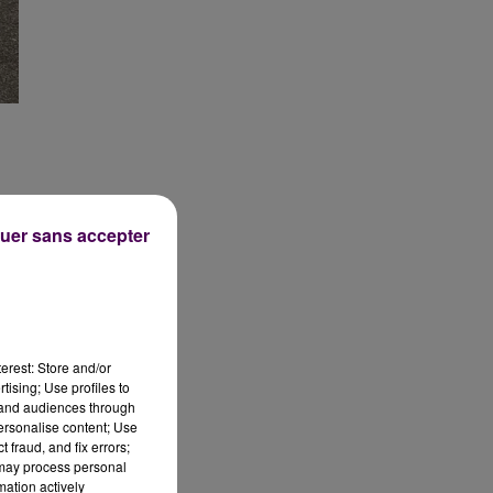
uer sans accepter
erest: Store and/or
tising; Use profiles to
tand audiences through
personalise content; Use
 fraud, and fix errors;
 may process personal
mation actively