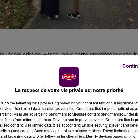
l'école Aristide-Bisson : pour cette première journée ils
Normandie, Christine Gavini-Chevet
,
accompagnée du
Contin
 député de la circonscription de Lisieux et Falaise,
un tour des différentes classes pour discuter avec les
ucation nationale de saluer le travail fourni par l'équipe
Le respect de votre vie privée est notre priorité
eignants
dans la région. Sans oublier de se dire
"soulagée
ntrées masquées pour cause d'épidémie de Covid-19.
ers
do the following data processing based on your consent and/or our legitimate int
device; Use limited data to select advertising; Create profiles for personalised adver
vertising; Measure advertising performance; Measure content performance; Unders
ns of data from different sources; Develop and improve services; Create profiles to 
alised content; Use limited data to select content; Ensure security, prevent and detect
ertising and content; Save and communicate privacy choices. These technologies
and browsing data to offer following functionalities: Identify devices based on infor