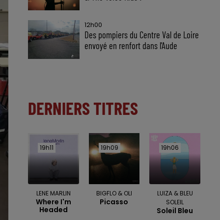
12h00
Des pompiers du Centre Val de Loire
envoyé en renfort dans l'Aude
DERNIERS TITRES
19h11
19h11
19h09
19h09
19h06
19h06
LENE MARLIN
BIGFLO & OLI
LUIZA & BLEU
Where I'm
Picasso
SOLEIL
Headed
Soleil Bleu