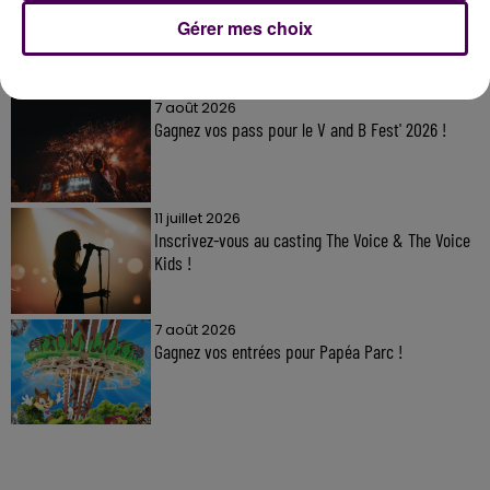
Gérer mes choix
À LA UNE
7 août 2026
Gagnez vos pass pour le V and B Fest' 2026 !
11 juillet 2026
Inscrivez-vous au casting The Voice & The Voice
Kids !
7 août 2026
Gagnez vos entrées pour Papéa Parc !