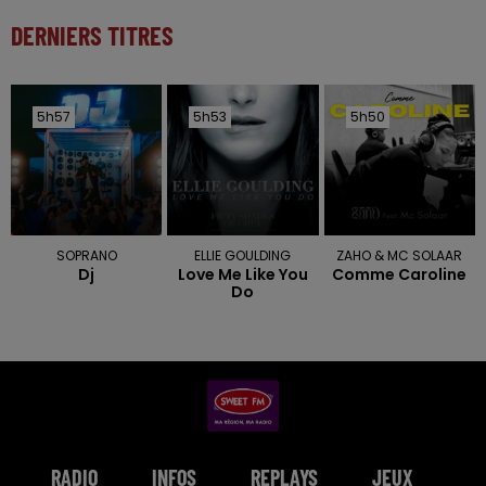
DERNIERS TITRES
5h57
5h57
5h53
5h53
5h50
5h50
SOPRANO
ELLIE GOULDING
ZAHO & MC SOLAAR
Dj
Love Me Like You
Comme Caroline
Do
RADIO
INFOS
REPLAYS
JEUX