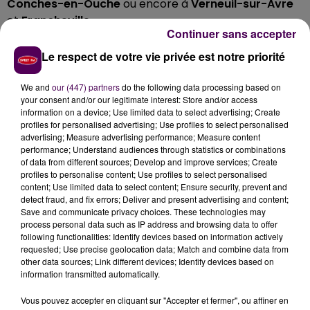
Conches-en-Ouche
ou encore à
Verneuil-sur-Avre
et
Francheville
.
Continuer sans accepter
Le respect de votre vie privée est notre priorité
Cet élément est masqué compte-tenu du refus
du dépôt de cookies que vous avez exprimé. Si
We and
our (447) partners
do the following data processing based on
your consent and/or our legitimate interest: Store and/or access
vous souhaitez l'afficher, merci de nous donner
information on a device; Use limited data to select advertising; Create
votre accord en cliquant sur le bouton ci-
profiles for personalised advertising; Use profiles to select personalised
dessous.
advertising; Measure advertising performance; Measure content
performance; Understand audiences through statistics or combinations
of data from different sources; Develop and improve services; Create
Afficher l'élément
profiles to personalise content; Use profiles to select personalised
content; Use limited data to select content; Ensure security, prevent and
detect fraud, and fix errors; Deliver and present advertising and content;
Save and communicate privacy choices. These technologies may
Les fermetures ou non des établissements scolaires,
process personal data such as IP address and browsing data to offer
maternelles et primaires, sont ainsi décidées au cas
following functionalities: Identify devices based on information actively
par cas, en fonction de l'évolution de la situation
requested; Use precise geolocation data; Match and combine data from
other data sources; Link different devices; Identify devices based on
météorologique.
information transmitted automatically.
Vous pouvez accepter en cliquant sur "Accepter et fermer", ou affiner en