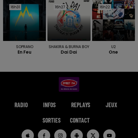
16h31
16h31
16h27
16h27
16h22
16h22
SOPRANO
SHAKIRA & BURNA BOY
U2
En Feu
Dai Dai
One
RADIO
INFOS
REPLAYS
JEUX
SORTIES
CONTACT