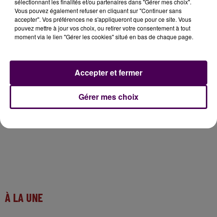
sélectionnant les finalités et/ou partenaires dans "Gérer mes choix".
Cet élément est masqué compte-tenu du refus
Vous pouvez également refuser en cliquant sur "Continuer sans
du dépôt de cookies que vous avez exprimé. Si
accepter". Vos préférences ne s'appliqueront que pour ce site. Vous
vous souhaitez l'afficher, merci de nous donner
pouvez mettre à jour vos choix, ou retirer votre consentement à tout
moment via le lien "Gérer les cookies" situé en bas de chaque page.
votre accord en cliquant sur le bouton ci-
dessous.
Accepter et fermer
Afficher l'élément
Gérer mes choix
À LA UNE