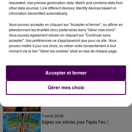
requested; Use precise geolocation data; Match and combine data from
other data sources; Link different devices; Identify devices based on
information transmitted automatically.
Vous pouvez accepter en cliquant sur "Accepter et fermer", ou affiner en
sélectionnant les finalités et/ou partenaires dans "Gérer mes choix".
Vous pouvez également refuser en cliquant sur "Continuer sans
À LA UNE
accepter". Vos préférences ne s'appliqueront que pour ce site. Vous
pouvez mettre à jour vos choix, ou retirer votre consentement à tout
moment via le lien "Gérer les cookies" situé en bas de chaque page.
7 août 2026
Gagnez vos pass pour le V and B Fest' 2026 !
Accepter et fermer
11 juillet 2026
Gérer mes choix
Inscrivez-vous au casting The Voice & The Voice
Kids !
7 août 2026
Gagnez vos entrées pour Papéa Parc !