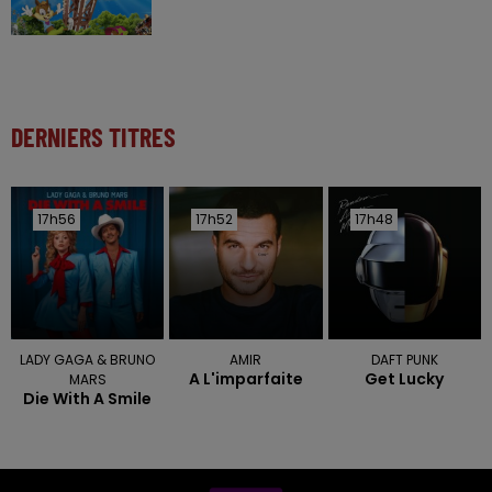
DERNIERS TITRES
17h56
17h56
17h52
17h52
17h48
17h48
LADY GAGA & BRUNO
AMIR
DAFT PUNK
A L'imparfaite
Get Lucky
MARS
Die With A Smile