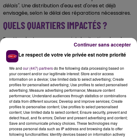
délais"
. Une distribution d'eau est d'ores et déjà
envisagée, selon le délai des réparations nécessaires.
QUELS QUARTIERS IMPACTÉS ?
En attendant un nouveau point de situation dans le
Continuer sans accepter
courant de la journée, la ville dresse la liste des
secteurs touchés par cette coupure
:
route de Seine,
Le respect de votre vie privée est notre priorité
rue de la Sarcelle, chemin du Milouin, rue du Colvert,
angle du Chêne, brèche de l'Orangerie, chemin du
We and
our (447) partners
do the following data processing based on
your consent and/or our legitimate interest: Store and/or access
Pluvier, rue de la Sauvagine, chemin des Huttiers,
information on a device; Use limited data to select advertising; Create
chaussée des Berges, promenade des Tilleuls,
profiles for personalised advertising; Use profiles to select personalised
Chaussée de Léry, voie Marmaille, allée des Triollées
advertising; Measure advertising performance; Measure content
performance; Understand audiences through statistics or combinations
et chemin des Enfants
. Les habitants sont invités à
of data from different sources; Develop and improve services; Create
laisser leurs robinets fermés.
profiles to personalise content; Use profiles to select personalised
content; Use limited data to select content; Ensure security, prevent and
detect fraud, and fix errors; Deliver and present advertising and content;
Save and communicate privacy choices. These technologies may
process personal data such as IP address and browsing data to offer
following functionalities: Identify devices based on information actively