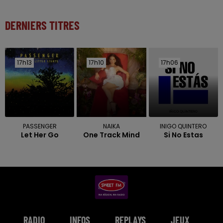
DERNIERS TITRES
17h13
17h13
17h10
17h10
17h06
17h06
PASSENGER
NAIKA
INIGO QUINTERO
Let Her Go
One Track Mind
Si No Estas
RADIO
INFOS
REPLAYS
JEUX