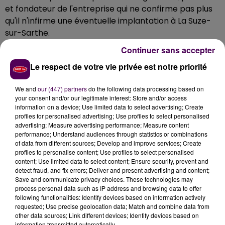
et fondateur de l'entreprise qui ne confirme pas plus
qu'il n'infirme une éventuelle implantation à La Suze-
sur-Sarthe.
Continuer sans accepter
Le respect de votre vie privée est notre priorité
We and
our (447) partners
do the following data processing based on
your consent and/or our legitimate interest: Store and/or access
information on a device; Use limited data to select advertising; Create
profiles for personalised advertising; Use profiles to select personalised
advertising; Measure advertising performance; Measure content
performance; Understand audiences through statistics or combinations
of data from different sources; Develop and improve services; Create
profiles to personalise content; Use profiles to select personalised
content; Use limited data to select content; Ensure security, prevent and
detect fraud, and fix errors; Deliver and present advertising and content;
Save and communicate privacy choices. These technologies may
process personal data such as IP address and browsing data to offer
following functionalities: Identify devices based on information actively
requested; Use precise geolocation data; Match and combine data from
other data sources; Link different devices; Identify devices based on
information transmitted automatically.