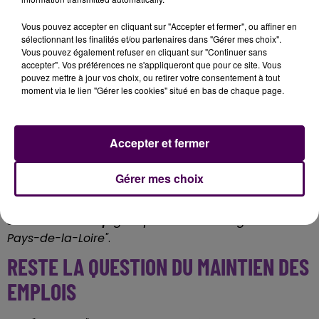
LA FLOTTE DU CONSEIL RÉGIONAL À
Vous pouvez accepter en cliquant sur "Accepter et fermer", ou affiner en
"RÉTROFITER"
sélectionnant les finalités et/ou partenaires dans "Gérer mes choix".
Vous pouvez également refuser en cliquant sur "Continuer sans
accepter". Vos préférences ne s'appliqueront que pour ce site. Vous
En juin dernier,
"REV Bus & Truck"
annonçait, par voie
pouvez mettre à jour vos choix, ou retirer votre consentement à tout
de communiqué de presse, avoir conclu un
moment via le lien "Gérer les cookies" situé en bas de chaque page.
partenariat avec Gruau pour, précisément, électrifier
-les spécialistes disent
"rétrofiter"
- des bus mais aussi
des cars et des véhicules utilitaires dans les ateliers
Accepter et fermer
manceaux et lavallois du groupe mayennais.
"REV Bus
& Truck"
ambitionnait alors de
"produire 6 000 kits de
Gérer mes choix
rétrofit de cars et bus Mercedes-Benz, Iveco, MAN
pour la France et l’Europe dont
plus de 450 pour le
seul réseau Aleop
géré par le Conseil régional des
Pays-de-la-Loire"
.
RESTE LA QUESTION DU MAINTIEN DES
EMPLOIS