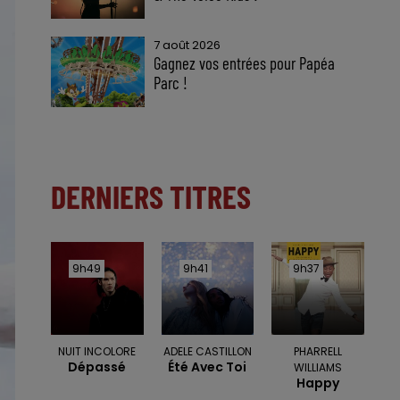
7 août 2026
Gagnez vos entrées pour Papéa
Parc !
DERNIERS TITRES
9h49
9h49
9h41
9h41
9h37
9h37
NUIT INCOLORE
ADELE CASTILLON
PHARRELL
Dépassé
Été Avec Toi
WILLIAMS
Happy