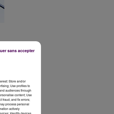
e
uer sans accepter
erest: Store and/or
tising; Use profiles to
tand audiences through
personalise content; Use
 fraud, and fix errors;
 may process personal
mation actively
vices; Identify devices