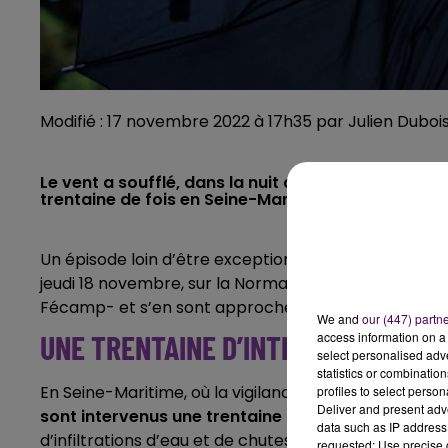
Modifié : 17 novembre 2022 à 17h35 par Julien Duboi
Le vent a soufflé, dans la nuit de ces mercredi 1
trentaine de fois en Seine-Maritime, principaleme
Un épisode loin d’être exceptionnel. Mais le vent à 
jeudi 18 novembre, sur la Normandie. Les rafales ont
Fécamp- et s’en sont approchées dans les terres,
We and
our (447) partn
UNE TRENTAINE D’INTERVENTIONS
access information on a 
select personalised ad
statistics or combinatio
En Seine-Maritime, où la vigilance jaune instaurée 
profiles to select person
Deliver and present adv
sont intervenus une trentaine de fois en l’espace
data such as IP address 
d’infiltrations d’eau et de chutes d’arbres sur la voie
requested; Use precise g