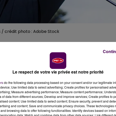
s / crédit photo : Adobe Stock
6 au jeudi 17 novembre. Les pompiers sont intervenus un
Contin
nt pour des inondations et des chutes d’arbres.
tout de même soufflé, dans la nuit de ces mercredi 17 au
Le respect de votre vie privée est notre priorité
dépassé les 100 km/h sur la côte
-jusqu’à 130 km/h à
 avec
92 km/h relevés à Rouen
.
ers
do the following data processing based on your consent and/or our legitimate int
device; Use limited data to select advertising; Create profiles for personalised adver
vertising; Measure advertising performance; Measure content performance; Unders
ns of data from different sources; Develop and improve services; Create profiles to 
par Météo France reste de mise,
les sapeurs-pompiers
alised content; Use limited data to select content; Ensure security, prevent and detect
ertising and content; Save and communicate privacy choices. These technologies
 de quelques heures
. Appelés à la suite d’inondations,
and browsing data to offer following functionalities: Identify devices based on infor
 publique.
eolocation data; Match and combine data from other data sources; Link different de