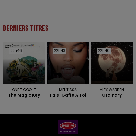
DERNIERS TITRES
22h46
22h46
22h43
22h43
22h40
22h40
ONE T COOL T
MENTISSA
ALEX WARREN
The Magic Key
Fais-Gaffe À Toi
Ordinary