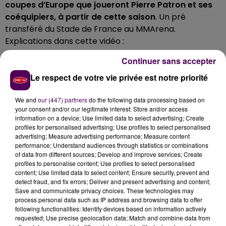
coupes d’Europe que joueront Pierre Patron et ses
coéquipiers, à partir de cette saison
. Un pré
transféré du Stade de France au MMArena.
Explications dans cette vidéo :
Continuer sans accepter
Le respect de votre vie privée est notre priorité
Cet élément est masqué compte-tenu du refus
du dépôt de cookies que vous avez exprimé. Si
We and
our (447) partners
do the following data processing based on
vous souhaitez l'afficher, merci de nous donner
your consent and/or our legitimate interest: Store and/or access
votre accord en cliquant sur le bouton ci-
information on a device; Use limited data to select advertising; Create
dessous.
profiles for personalised advertising; Use profiles to select personalised
advertising; Measure advertising performance; Measure content
performance; Understand audiences through statistics or combinations
Afficher l'élément
of data from different sources; Develop and improve services; Create
profiles to personalise content; Use profiles to select personalised
content; Use limited data to select content; Ensure security, prevent and
detect fraud, and fix errors; Deliver and present advertising and content;
Save and communicate privacy choices. These technologies may
process personal data such as IP address and browsing data to offer
following functionalities: Identify devices based on information actively
requested; Use precise geolocation data; Match and combine data from