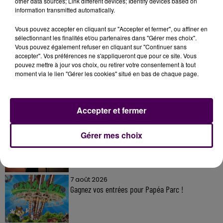
other data sources; Link different devices; Identify devices based on
information transmitted automatically.
Vous pouvez accepter en cliquant sur "Accepter et fermer", ou affiner en
sélectionnant les finalités et/ou partenaires dans "Gérer mes choix".
Vous pouvez également refuser en cliquant sur "Continuer sans
À LA UNE
accepter". Vos préférences ne s'appliqueront que pour ce site. Vous
pouvez mettre à jour vos choix, ou retirer votre consentement à tout
moment via le lien "Gérer les cookies" situé en bas de chaque page.
7 août 2026
Gagnez vos pass pour le V and B Fest' 2026 !
Accepter et fermer
11 juillet 2026
Gérer mes choix
Inscrivez-vous au casting The Voice & The Voice
Kids !
7 août 2026
Gagnez vos entrées pour Papéa Parc !