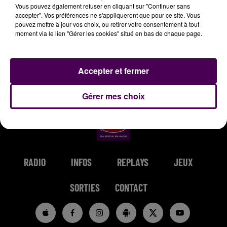
Vous pouvez également refuser en cliquant sur "Continuer sans
accepter". Vos préférences ne s'appliqueront que pour ce site. Vous
pouvez mettre à jour vos choix, ou retirer votre consentement à tout
moment via le lien "Gérer les cookies" situé en bas de chaque page.
GIMS
PINK
SEBASTIEN TELLIER &
Soleil
What About Us
JULIETTE ARMANET
Accepter et fermer
Attraction
Gérer mes choix
RADIO
INFOS
REPLAYS
JEUX
SORTIES
CONTACT