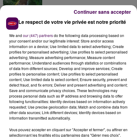
Continuer sans accepter
Le respect de votre vie privée est notre priorité
Inscrivez-vous au casting The Voice & The Voice
Kids !
We and
our (447) partners
do the following data processing based on
your consent and/or our legitimate interest: Store and/or access
information on a device; Use limited data to select advertising; Create
profiles for personalised advertising; Use profiles to select personalised
Deux rixes en trois semaines : le préfet ordonne
advertising; Measure advertising performance; Measure content
la fermeture d'une...
performance; Understand audiences through statistics or combinations
of data from different sources; Develop and improve services; Create
profiles to personalise content; Use profiles to select personalised
content; Use limited data to select content; Ensure security, prevent and
detect fraud, and fix errors; Deliver and present advertising and content;
Save and communicate privacy choices. These technologies may
process personal data such as IP address and browsing data to offer
following functionalities: Identify devices based on information actively
requested; Use precise geolocation data; Match and combine data from
DERNIERS TITRES
other data sources; Link different devices; Identify devices based on
information transmitted automatically.
Vous pouvez accepter en cliquant sur "Accepter et fermer", ou affiner en
9h58
9h58
9h54
9h54
9h51
9h51
sélectionnant les finalités et/ou partenaires dans "Gérer mes choix".