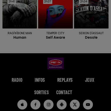
2h41
2h41
2h37
2h37
2h34
2h34
RAG'N'BONE MAN
TEMPER CITY
SEXION D'ASSAUT
Human
Self Aware
Desole
RADIO
INFOS
REPLAYS
JEUX
SORTIES
CONTACT