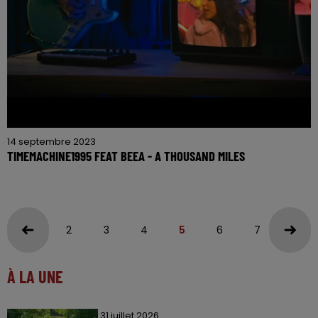
14 septembre 2023
TIMEMACHINE1995 FEAT BEEA - A THOUSAND MILES
2
3
4
5
6
7
8
À LA UNE
31 juillet 2026