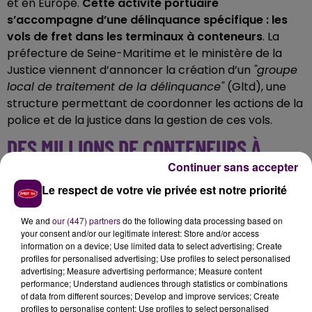
et en Europe.
Cette activité portuaire
s’accompagne d’une délinquance spécifique : les
vols de fret dans les terminaux à conteneurs
.
La
préfecture de Seine-Maritime et le ministère de la
Justice viennent d’annoncer la création d’un
"groupe
local de traitement de la délinquance"
(Gltd), une
structure permettant de coordonner les actions de la
police et de la justice dans la gestion de ces vols.
DES MILLIONS DE CONTENEURS À
Continuer sans accepter
SURVEILLER
Le respect de votre vie privée est notre priorité
Selon la préfecture, depuis janvier 2024, quatre-
vingt-dix faits de vols dans des conteneurs ont été
We and
our (447) partners
do the following data processing based on
your consent and/or our legitimate interest: Store and/or access
signalés
. Cette nouvelle structure de pilotage des
information on a device; Use limited data to select advertising; Create
autorités permettrait d’améliorer la lutte contre ces
profiles for personalised advertising; Use profiles to select personalised
vols en mutualisant les renseignements et les
advertising; Measure advertising performance; Measure content
performance; Understand audiences through statistics or combinations
enquêtes de la gendarmerie, de la police nationale et
of data from different sources; Develop and improve services; Create
de la douane.
Les entreprises qui gèrent le port du
profiles to personalise content; Use profiles to select personalised