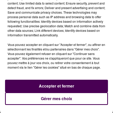
Havre sont également appelées à
"adresser
content; Use limited data to select content; Ensure security, prevent and
detect fraud, and fix errors; Deliver and present advertising and content;
systématiquement les signalements et les
Save and communicate privacy choices. These technologies may
renseignements"
aux autorités, notamment via une
process personal data such as IP address and browsing data to offer
adresse unique.
following functionalities: Identify devices based on information actively
requested; Use precise geolocation data; Match and combine data from
other data sources; Link different devices; Identify devices based on
information transmitted automatically.
Vous pouvez accepter en cliquant sur "Accepter et fermer", ou affiner en
sélectionnant les finalités et/ou partenaires dans "Gérer mes choix".
Vous pouvez également refuser en cliquant sur "Continuer sans
accepter". Vos préférences ne s'appliqueront que pour ce site. Vous
pouvez mettre à jour vos choix, ou retirer votre consentement à tout
moment via le lien "Gérer les cookies" situé en bas de chaque page.
À LA UNE
Accepter et fermer
31 juillet 2026
Gérer mes choix
Gagnez vos entrées à Terra Botanica !