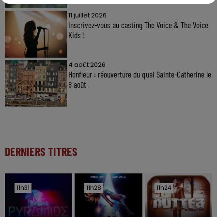
11 juillet 2026
Inscrivez-vous au casting The Voice & The Voice
Kids !
4 août 2026
Honfleur : réouverture du quai Sainte-Catherine le
8 août
DERNIERS TITRES
11h31
11h31
11h28
11h28
11h24
11h24