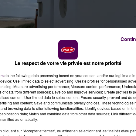
Contin
crédit photo : Sweet fm
Le respect de votre vie privée est notre priorité
é Nationale de Sauvetage en Mer seront déployés en
ers
do the following data processing based on your consent and/or our legitimate int
SNSM a anticipé cette année l’effet Jeux Olympiques.
device; Use limited data to select advertising; Create profiles for personalised adver
vertising; Measure advertising performance; Measure content performance; Unders
ns of data from different sources; Develop and improve services; Create profiles to 
alised content; Use limited data to select content; Ensure security, prevent and detect
ertising and content; Save and communicate privacy choices. These technologies
and browsing data to offer following functionalities: Identify devices based on infor
eolocation data; Match and combine data from other data sources; Link different de
nsmitted automatically.
cliquant sur "Accepter et fermer", ou affiner en sélectionnant les finalités et/ou pa