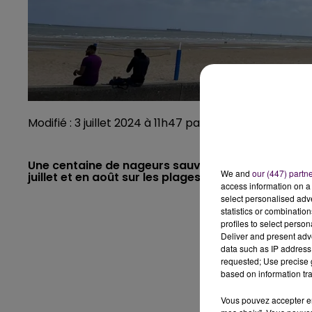
Modifié : 3 juillet 2024 à 11h47 par Alizée Lanzarini/ 
Une centaine de nageurs sauveteurs de la Sociét
We and
our (447) partn
juillet et en août sur les plages du Calvados. La 
access information on a 
select personalised ad
statistics or combinatio
profiles to select person
Deliver and present adv
data such as IP address 
requested; Use precise g
based on information tra
Vous pouvez accepter en 