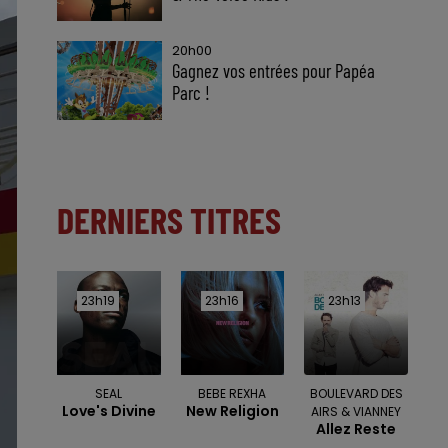
20h00
Gagnez vos entrées pour Papéa
Parc !
DERNIERS TITRES
23h19
23h19
23h16
23h16
23h13
23h13
SEAL
BEBE REXHA
BOULEVARD DES
Love's Divine
New Religion
AIRS & VIANNEY
Allez Reste