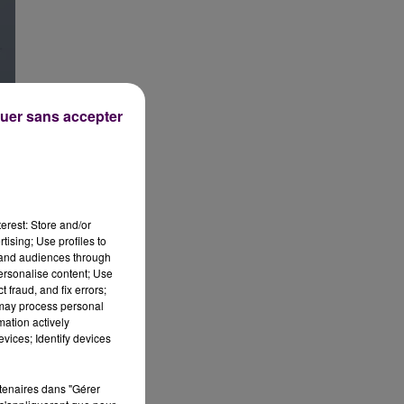
uer sans accepter
erest: Store and/or
tising; Use profiles to
tand audiences through
personalise content; Use
 fraud, and fix errors;
 may process personal
mation actively
vices; Identify devices
rtenaires dans "Gérer