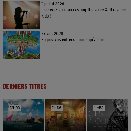
11 juillet 2026
Inscrivez-vous au casting The Voice & The Voice
Kids !
7 août 2026
Gagnez vos entrées pour Papéa Parc !
DERNIERS TITRES
12h03
12h03
11h56
11h56
11h53
11h53