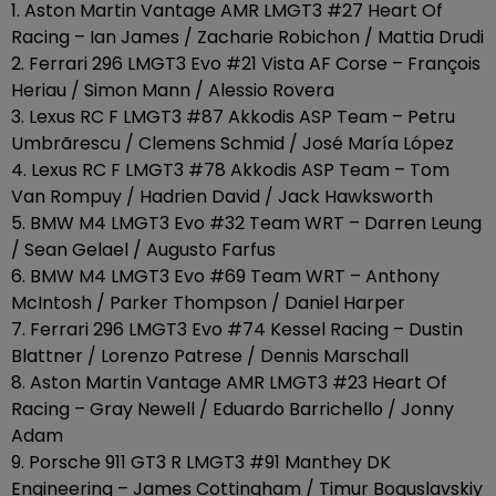
1. Aston Martin Vantage AMR LMGT3 #27 Heart Of
Racing – Ian James / Zacharie Robichon / Mattia Drudi
2. Ferrari 296 LMGT3 Evo #21 Vista AF Corse – François
Heriau / Simon Mann / Alessio Rovera
3. Lexus RC F LMGT3 #87 Akkodis ASP Team – Petru
Umbrãrescu / Clemens Schmid / José María López
4. Lexus RC F LMGT3 #78 Akkodis ASP Team – Tom
Van Rompuy / Hadrien David / Jack Hawksworth
5. BMW M4 LMGT3 Evo #32 Team WRT – Darren Leung
/ Sean Gelael / Augusto Farfus
6. BMW M4 LMGT3 Evo #69 Team WRT – Anthony
McIntosh / Parker Thompson / Daniel Harper
7. Ferrari 296 LMGT3 Evo #74 Kessel Racing – Dustin
Blattner / Lorenzo Patrese / Dennis Marschall
8. Aston Martin Vantage AMR LMGT3 #23 Heart Of
Racing – Gray Newell / Eduardo Barrichello / Jonny
Adam
9. Porsche 911 GT3 R LMGT3 #91 Manthey DK
Engineering – James Cottingham / Timur Boguslavskiy