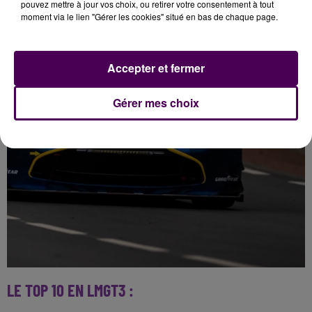
pouvez mettre à jour vos choix, ou retirer votre consentement à tout
– Bijoy Carg / Reshad De Gérus / Nico Müller
moment via le lien "Gérer les cookies" situé en bas de chaque page.
Accepter et fermer
Gérer mes choix
LE TOP 10 EN LMGT3 :