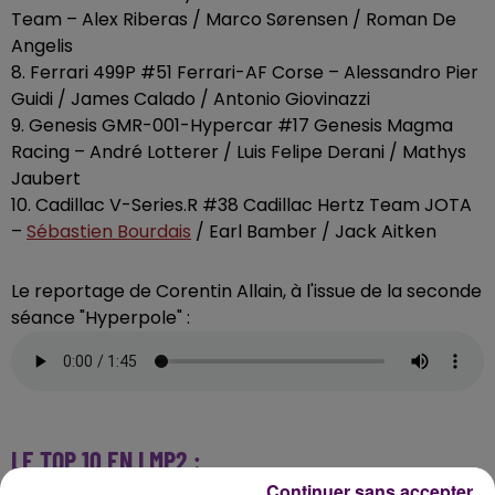
Team – Alex Riberas / Marco Sørensen / Roman De
Angelis
8. Ferrari 499P #51 Ferrari-AF Corse – Alessandro Pier
Guidi / James Calado / Antonio Giovinazzi
9. Genesis GMR-001-Hypercar #17 Genesis Magma
Racing – André Lotterer / Luis Felipe Derani / Mathys
Jaubert
10. Cadillac V-Series.R #38 Cadillac Hertz Team JOTA
–
Sébastien Bourdais
/ Earl Bamber / Jack Aitken
Le reportage de Corentin Allain, à l'issue de la seconde
séance "Hyperpole" :
LE TOP 10 EN LMP2 :
Continuer sans accepter