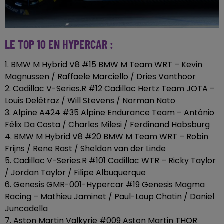
LE TOP 10 EN HYPERCAR :
1. BMW M Hybrid V8 #15 BMW M Team WRT – Kevin
Magnussen / Raffaele Marciello / Dries Vanthoor
2. Cadillac V-Series.R #12 Cadillac Hertz Team JOTA –
Louis Delétraz / Will Stevens / Norman Nato
3. Alpine A424 #35 Alpine Endurance Team – António
Félix Da Costa / Charles Milesi / Ferdinand Habsburg
4. BMW M Hybrid V8 #20 BMW M Team WRT – Robin
Frijns / Rene Rast / Sheldon van der Linde
5. Cadillac V-Series.R #101 Cadillac WTR – Ricky Taylor
/ Jordan Taylor / Filipe Albuquerque
6. Genesis GMR-001-Hypercar #19 Genesis Magma
Racing – Mathieu Jaminet / Paul-Loup Chatin / Daniel
Juncadella
7. Aston Martin Valkyrie #009 Aston Martin THOR