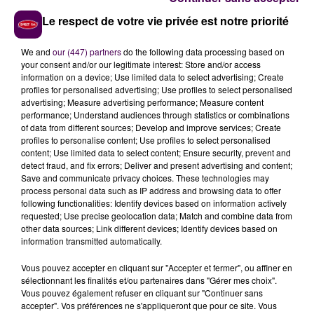
1. Oreca 07-Gibson #28 IDEC Sport – Paul Lafargue /
Le respect de votre vie privée est notre priorité
Valerio Rinicella / Job Van Uitert
2. Oreca 07-Gibson #29 Forestier Racing by Panis –
We and
our (447) partners
do the following data processing based on
Louis Rousset / Esteban Masson / Oliver Gray
your consent and/or our legitimate interest: Store and/or access
3. Oreca 07-Gibson #24 Nielsen Racing – David
information on a device; Use limited data to select advertising; Create
Heinemeier Hansson / Edward Pearson / Jack Doohan
profiles for personalised advertising; Use profiles to select personalised
advertising; Measure advertising performance; Measure content
4. Oreca 07-Gibson #43 Inter Europol Competition –
performance; Understand audiences through statistics or combinations
Jakub Smiechowski / Tom Dillmann / Nicholas Yelloly
of data from different sources; Develop and improve services; Create
5. Oreca 07-Gibson #4 Crowdstrike Racing by APR –
profiles to personalise content; Use profiles to select personalised
content; Use limited data to select content; Ensure security, prevent and
George Kurtz / Alexander Quinn / Laurin Heinrich
detect fraud, and fix errors; Deliver and present advertising and content;
6. Oreca 07-Gibson #30 Duqueine Team – Doriane Pin
Save and communicate privacy choices. These technologies may
/ Julien Andlauer / Richard Verschoor
process personal data such as IP address and browsing data to offer
following functionalities: Identify devices based on information actively
7. Oreca 07-Gibson #14 TDS Racing – Tobias Lutke /
requested; Use precise geolocation data; Match and combine data from
Mathias Beche / Kévin Estre
other data sources; Link different devices; Identify devices based on
8. Oreca 07-Gibson #99 AO by TF – PJ Hyett / James
information transmitted automatically.
Allen / Dane Cameron
Vous pouvez accepter en cliquant sur "Accepter et fermer", ou affiner en
9. Oreca 07-Gibson #183 AF Corse – François Perrodo
sélectionnant les finalités et/ou partenaires dans "Gérer mes choix".
/ Matthieu Vaxiviere / Ben Barnicoat
Vous pouvez également refuser en cliquant sur "Continuer sans
accepter". Vos préférences ne s'appliqueront que pour ce site. Vous
10. Oreca 07-Gibson #343 Inter Europol Competition