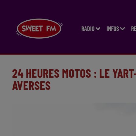
RADIO
INFOS
R
24 HEURES MOTOS : LE YAR
AVERSES