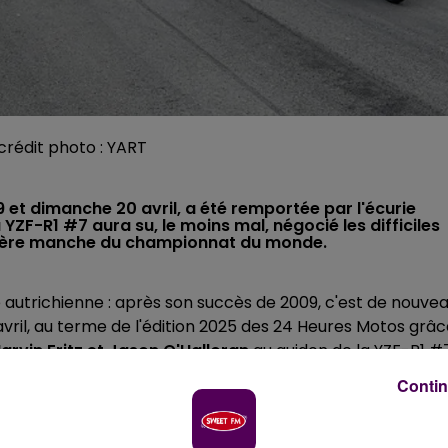
 crédit photo : YART
 et dimanche 20 avril, a été remportée par l'écurie
 YZF-R1 #7 aura su, le moins mal, négocié les difficiles
mière manche du championnat du monde.
e autrichienne : après son succès de 2009, c'est de nouve
vril, au terme de l'édition 2025 des 24 Heures Motos grâ
arvin Fritz et Jason O'Halloran
au guidon de la YZF-R1 #
Contin
plété, au général, par le trio Róman Ramos Alvaro,