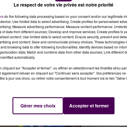
-10R #11 engagée par le team français
Webike Trickstar
,
Le respect de votre vie privée est notre priorité
 d'
ERC Endurance
confiée à David Checa, Kenny Foray e
ers
do the following data processing based on your consent and/or our legitimate int
device; Use limited data to select advertising; Create profiles for personalised adver
vertising; Measure advertising performance; Measure content performance; Unders
ns of data from different sources; Develop and improve services; Create profiles to 
alised content; Use limited data to select content; Ensure security, prevent and detect
Kassovitz qui a donné le départ de cette 48e édition, suivie
ertising and content; Save and communicate privacy choices. These technologies
and browsing data to offer following functionalities: Identify devices based on infor
s et marquée par de fréquentes pluies :
la Suzuki #1 de
eolocation data; Match and combine data from other data sources; Link different de
re, en a largement fait les frais en chutant à... six
nsmitted automatically.
nces de rempiler.
cliquant sur "Accepter et fermer", ou affiner en sélectionnant les finalités et/ou pa
 également refuser en cliquant sur "Continuer sans accepter". Vos préférences ne 
tre à jour vos choix, ou retirer votre consentement à tout moment via le lien "Gérer 
Gérer mes choix
Accepter et fermer