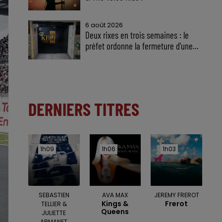
6 août 2026
Deux rixes en trois semaines : le
préfet ordonne la fermeture d'une...
DERNIERS TITRES
1h09
1h09
1h06
1h06
1h03
1h03
SEBASTIEN
AVA MAX
JEREMY FREROT
Kings &
Frerot
TELLIER &
Queens
JULIETTE
ARMANET