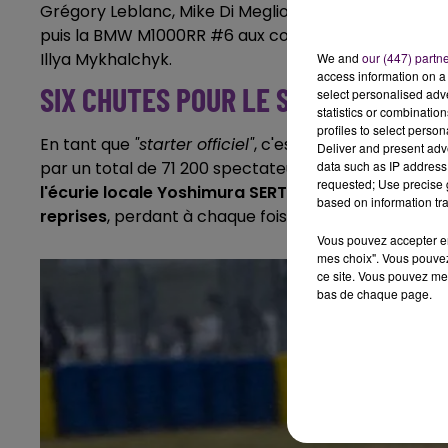
Grégory Leblanc, Mike Di Meglio sur la Kawasaki ZW
puis la BMW M1000RR #6 aux couleurs des Allemands
Illya Mykhalchyk.
We and
our (447) partn
access information on a 
SIX CHUTES POUR LE SERT
select personalised ad
statistics or combinatio
profiles to select person
En tant que
"starter officiel"
, c'est l'acteur Mathieu 
Deliver and present adv
data such as IP address 
par un total de 71 200 spectateurs sur les deux jour
requested; Use precise g
l'écurie locale Yoshimura SERT Motul, tenante du tit
based on information tra
reprises
, perdant à chaque fois un peu plus ses cha
Vous pouvez accepter en 
mes choix". Vous pouvez
ce site. Vous pouvez met
bas de chaque page.