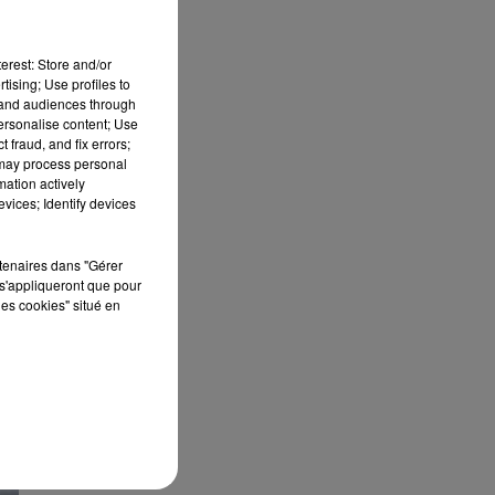
t
erest: Store and/or
tising; Use profiles to
tand audiences through
personalise content; Use
 fraud, and fix errors;
 may process personal
mation actively
vices; Identify devices
rtenaires dans "Gérer
s'appliqueront que pour
les cookies" situé en