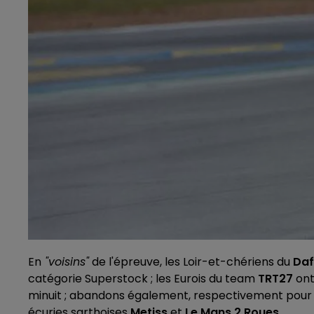
En
"voisins"
de l'épreuve, les Loir-et-chériens du
Daf
catégorie Superstock ; les Eurois du team
TRT27
ont
minuit ; abandons également, respectivement pour s
écuries sarthoises
Metiss
et
Le Mans 2 Roues
.