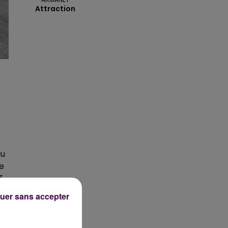
Attraction
au
ce
7.
uer sans accepter