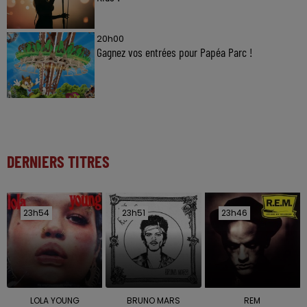
20h00
Gagnez vos entrées pour Papéa Parc !
DERNIERS TITRES
23h54
23h54
23h51
23h51
23h46
23h46
LOLA YOUNG
BRUNO MARS
REM