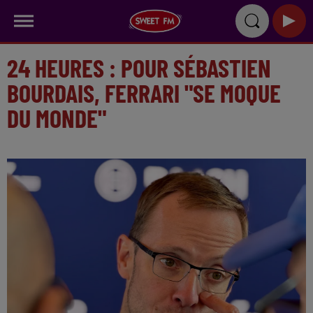
24 HEURES : POUR SÉBASTIEN
BOURDAIS, FERRARI "SE MOQUE
DU MONDE"