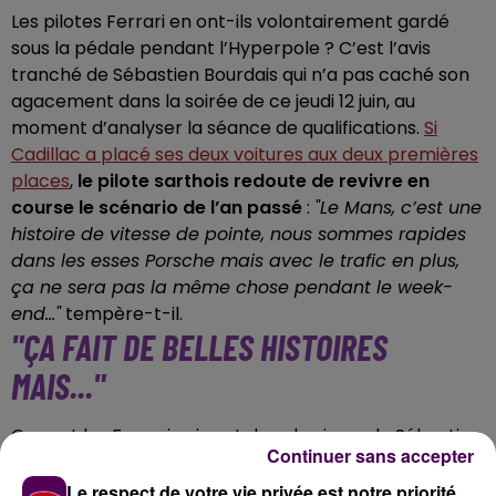
Les pilotes Ferrari en ont-ils volontairement gardé
sous la pédale pendant l’Hyperpole ? C’est l’avis
tranché de Sébastien Bourdais qui n’a pas caché son
agacement dans la soirée de ce jeudi 12 juin, au
moment d’analyser la séance de qualifications.
Si
Cadillac a placé ses deux voitures aux deux premières
places
,
le pilote sarthois redoute de revivre en
course le scénario de l’an passé
:
"Le Mans, c’est une
histoire de vitesse de pointe, nous sommes rapides
dans les esses Porsche mais avec le trafic en plus,
ça ne sera pas la même chose pendant le week-
end..."
tempère-t-il.
"ÇA FAIT DE BELLES HISTOIRES
MAIS..."
Ce sont les Ferrari qui sont dans le viseur de Sébastien
Continuer sans accepter
Bourdais. Seule la #50 a pu accéder à la dernière
partie des qualifications pour finalement se classer à
Le respect de votre vie privée est notre priorité