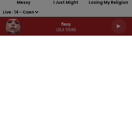
Messy
I Just Might
Losing My Religion
Live :
14 - Caen
Messy
LOLA YOUNG
RADIO
INFOS
REPLAYS
JEUX
SORTIES
CONTACT
Mentions légales
Politique de confidentialité
Conditions générales d'utilisation
Cookies
Plan du site
Archives
2026
2025
2024
2023
2022