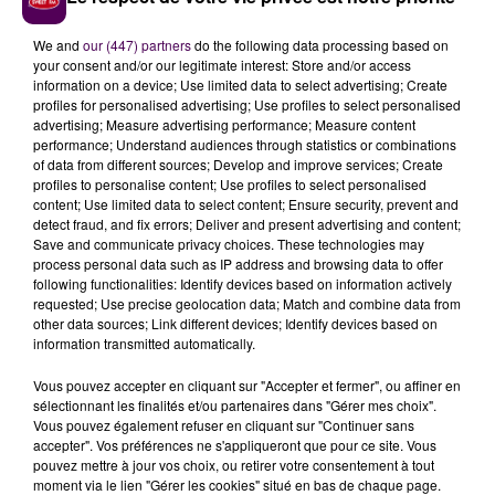
une anecdotique 7e place sur la grille de départ. Mais
le Manceau doute de la sincérité de l’écurie italienne :
We and
our (447) partners
do the following data processing based on
your consent and/or our legitimate interest: Store and/or access
"On a vu les temps de Yfei Yé lors des essais sur une
information on a device; Use limited data to select advertising; Create
piste non gommée.
Les trois Ferrari pouvaient aller
profiles for personalised advertising; Use profiles to select personalised
bien plus vite
. C’est sûr que ça fait de belles histoires
advertising; Measure advertising performance; Measure content
performance; Understand audiences through statistics or combinations
mais on se moque du monde. C’est terriblement
of data from different sources; Develop and improve services; Create
frustrant car pour nous maintenant la victoire serait
profiles to personalise content; Use profiles to select personalised
inespérée"
lâche-t-il avec déjà une pointe
content; Use limited data to select content; Ensure security, prevent and
detect fraud, and fix errors; Deliver and present advertising and content;
d’amertume.
Save and communicate privacy choices. These technologies may
process personal data such as IP address and browsing data to offer
... A LIRE AUSSI :
following functionalities: Identify devices based on information actively
requested; Use precise geolocation data; Match and combine data from
other data sources; Link different devices; Identify devices based on
information transmitted automatically.
Vous pouvez accepter en cliquant sur "Accepter et fermer", ou affiner en
sélectionnant les finalités et/ou partenaires dans "Gérer mes choix".
Vous pouvez également refuser en cliquant sur "Continuer sans
accepter". Vos préférences ne s'appliqueront que pour ce site. Vous
pouvez mettre à jour vos choix, ou retirer votre consentement à tout
moment via le lien "Gérer les cookies" situé en bas de chaque page.