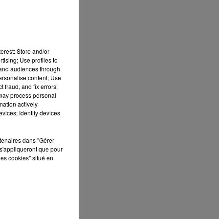
t
erest: Store and/or
tising; Use profiles to
tand audiences through
 de
personalise content; Use
 fraud, and fix errors;
 may process personal
mation actively
vices; Identify devices
rtenaires dans "Gérer
s'appliqueront que pour
s
les cookies" situé en
c,