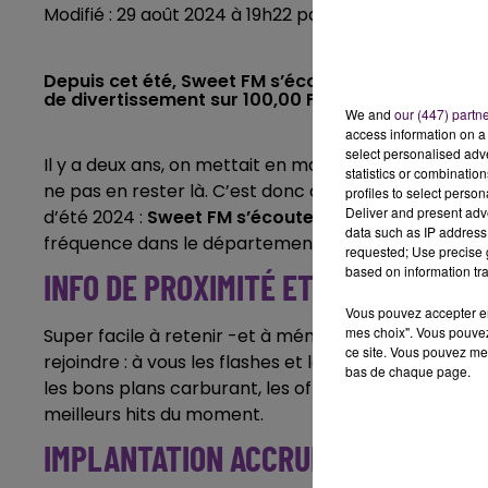
Modifié : 29 août 2024 à 19h22 par la direction
Depuis cet été, Sweet FM s’écoute aussi à Bourges
de divertissement sur 100,00 FM... Fréquence facile
We and
our (447) partn
access information on a 
select personalised ad
Il y a deux ans, on mettait en marche
notre tout pr
statistics or combinatio
ne pas en rester là. C’est donc avec une réelle satis
profiles to select person
Deliver and present adv
d’été 2024 :
Sweet FM s’écoute aussi désormais à 
data such as IP address 
fréquence dans le département !
requested; Use precise g
based on information tra
INFO DE PROXIMITÉ ET MUSIQUE
Vous pouvez accepter en 
mes choix". Vous pouvez
Super facile à retenir -et à mémoriser au plus vite su
ce site. Vous pouvez met
rejoindre : à vous les flashes et les reportages quotid
bas de chaque page.
les bons plans carburant, les offres d’emploi ou enco
meilleurs hits du moment.
IMPLANTATION ACCRUE DANS LA RÉ