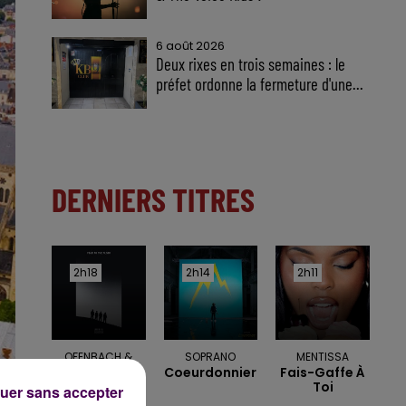
6 août 2026
Deux rixes en trois semaines : le
préfet ordonne la fermeture d'une...
DERNIERS TITRES
2h18
2h18
2h14
2h14
2h11
2h11
OFENBACH &
SOPRANO
MENTISSA
Coeurdonnier
Fais-Gaffe À
STARSAILOR
Toi
Four To The
uer sans accepter
Floor