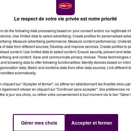
Le respect de votre vie privée est notre priorité
 : la radio propose son mix d’info locale, de musique e
 à retenir, non ?
ers
do the following data processing based on your consent and/or our legitimate int
device; Use limited data to select advertising; Create profiles for personalised adver
vertising; Measure advertising performance; Measure content performance; Unders
emier émetteur dans le Cher, à Vierzon
, avec la volonté
ns of data from different sources; Develop and improve services; Create profiles to 
faction qu’on vous l’annonce officiellement en cette fin
alised content; Use limited data to select content; Ensure security, prevent and detect
ertising and content; Save and communicate privacy choices. These technologies
Bourges et tout son bassin de vie
sur notre deuxième
and browsing data to offer following functionalities: Identify devices based on infor
eolocation data; Match and combine data from other data sources; Link different de
nsmitted automatically.
cliquant sur "Accepter et fermer", ou affiner en sélectionnant les finalités et/ou pa
 également refuser en cliquant sur "Continuer sans accepter". Vos préférences ne 
r l’autoradio !-,
il faut se mettre sur 100,00 FM
pour nou
tre à jour vos choix, ou retirer votre consentement à tout moment via le lien "Gérer 
iens consacrés à l’actu de la région, la météo, l’info-trafi
re les idées sorties avec, à longueur de journée, les
GION
Gérer mes choix
Accepter et fermer