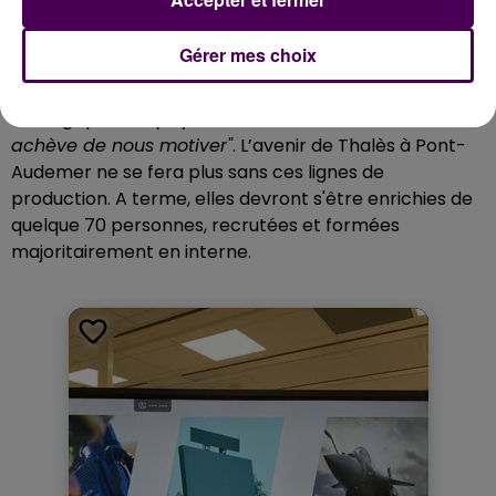
militaire, là où on ne faisait avant que du civil, est une
fierté, notamment pour le directeur du site, Thierry
Gérer mes choix
Charleux :
"Grâce à cet investissement et à l’effort
des collaborateurs, on participe aux objectifs
stratégiques du pays, et la venue du ministre
achève de nous motiver"
. L’avenir de Thalès à Pont-
Audemer ne se fera plus sans ces lignes de
production. A terme, elles devront s'être enrichies de
quelque 70 personnes, recrutées et formées
majoritairement en interne.