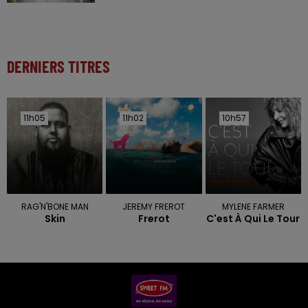
DERNIERS TITRES
11h05
11h05
11h02
11h02
10h57
10h57
RAG'N'BONE MAN
JEREMY FREROT
MYLENE FARMER
Skin
Frerot
C'est À Qui Le Tour