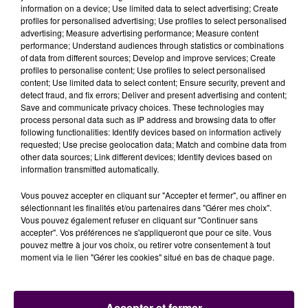
information on a device; Use limited data to select advertising; Create
profiles for personalised advertising; Use profiles to select personalised
advertising; Measure advertising performance; Measure content
performance; Understand audiences through statistics or combinations
of data from different sources; Develop and improve services; Create
profiles to personalise content; Use profiles to select personalised
content; Use limited data to select content; Ensure security, prevent and
detect fraud, and fix errors; Deliver and present advertising and content;
Save and communicate privacy choices. These technologies may
process personal data such as IP address and browsing data to offer
following functionalities: Identify devices based on information actively
requested; Use precise geolocation data; Match and combine data from
other data sources; Link different devices; Identify devices based on
information transmitted automatically.
Vous pouvez accepter en cliquant sur "Accepter et fermer", ou affiner en
UNE FIERTÉ POUR LE SITE DE PONT-
sélectionnant les finalités et/ou partenaires dans "Gérer mes choix".
Vous pouvez également refuser en cliquant sur "Continuer sans
AUDEMER
accepter". Vos préférences ne s'appliqueront que pour ce site. Vous
pouvez mettre à jour vos choix, ou retirer votre consentement à tout
moment via le lien "Gérer les cookies" situé en bas de chaque page.
Les deux lignes dédiées aux cartes électroniques sur le
site de Pont-Audemer emploient actuellement 35
personnes. L’arrivée d’une production de matériel
Accepter et fermer