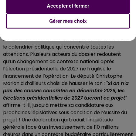
Accepter et fermer
UNE COURSE CONTRE LA MONTRE
Gérer mes choix
AVANT 2027
Au-delà des contraintes techniques, c’est désormais
le calendrier politique qui concentre toutes les
attentions. Plusieurs acteurs du dossier redoutent
qu’un changement de contexte national après
l’élection présidentielle de 2027 ne fragilise le
financement de l’opération. Le député Christophe
Marion a d’ailleurs choisi de hausser le ton :
"Si on n’a
pas des choses concrètes en décembre 2026, les
élections présidentielles de 2027 tueront ce projet"
affirme-t-il, jusqu’à mettre sa candidature aux
prochaines législatives sous condition de réussite du
projet ! Une déclaration qui traduit l’inquiétude
générale face à un investissement de 110 millions
d’euros dans un contexte budgétaire particulièrement