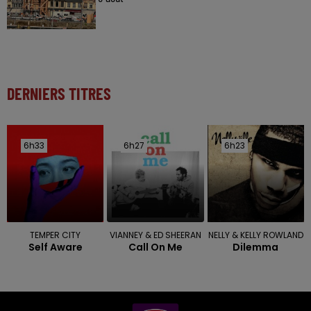
DERNIERS TITRES
6h33
6h33
6h27
6h27
6h23
6h23
TEMPER CITY
VIANNEY & ED SHEERAN
NELLY & KELLY ROWLAND
Self Aware
Call On Me
Dilemma