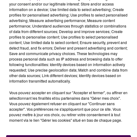
le travail préparatoire reste largement exploitable. Le
your consent and/or our legitimate interest: Store and/or access
terrain initial n’est pas officiellement abandonné, mais
information on a device; Use limited data to select advertising; Create
profiles for personalised advertising; Use profiles to select personalised
d’autres sites sont désormais étudiés :
"On ne
advertising; Measure advertising performance; Measure content
s’interdit rien"
confirme le maire de Vendôme, Laurent
performance; Understand audiences through statistics or combinations
Brillard. Quelques emplacements compatibles ont été
of data from different sources; Develop and improve services; Create
profiles to personalise content; Use profiles to select personalised
identifiés à proximité du pôle urbain vendômois,
content; Use limited data to select content; Ensure security, prevent and
notamment vers la gare TGV. L’enjeu principal
detect fraud, and fix errors; Deliver and present advertising and content;
demeurant l’amélioration de la prise en charge des
Save and communicate privacy choices. These technologies may
process personal data such as IP address and browsing data to offer
patients et l’attractivité pour les professionnels de
following functionalities: Identify devices based on information actively
santé.
requested; Use precise geolocation data; Match and combine data from
other data sources; Link different devices; Identify devices based on
information transmitted automatically.
Vous pouvez accepter en cliquant sur "Accepter et fermer", ou affiner en
sélectionnant les finalités et/ou partenaires dans "Gérer mes choix".
Vous pouvez également refuser en cliquant sur "Continuer sans
accepter". Vos préférences ne s'appliqueront que pour ce site. Vous
pouvez mettre à jour vos choix, ou retirer votre consentement à tout
moment via le lien "Gérer les cookies" situé en bas de chaque page.