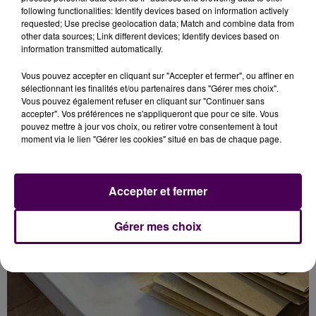
following functionalities: Identify devices based on information actively
requested; Use precise geolocation data; Match and combine data from
other data sources; Link different devices; Identify devices based on
information transmitted automatically.
Vous pouvez accepter en cliquant sur "Accepter et fermer", ou affiner en
sélectionnant les finalités et/ou partenaires dans "Gérer mes choix".
Vous pouvez également refuser en cliquant sur "Continuer sans
accepter". Vos préférences ne s'appliqueront que pour ce site. Vous
MUNICIPALES 2026 : LISIEUX, FALAISE, DEAUVILLE... CES MAIRES
pouvez mettre à jour vos choix, ou retirer votre consentement à tout
RÉÉLUS...
moment via le lien "Gérer les cookies" situé en bas de chaque page.
Accepter et fermer
Gérer mes choix