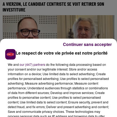
A VIERZON, LE CANDIDAT CENTRISTE SE VOIT RETIRER SON
INVESTITURE
Continuer sans accepter
Le respect de votre vie privée est notre priorité
We and
our (447) partners
do the following data processing based on
your consent and/or our legitimate interest: Store and/or access
information on a device; Use limited data to select advertising; Create
profiles for personalised advertising; Use profiles to select personalised
ROMORANTIN-LANTHENAY : CE SERA UN DUEL ENTRE LOUIS DE
advertising; Measure advertising performance; Measure content
performance; Understand audiences through statistics or combinations
REDON ET...
of data from different sources; Develop and improve services; Create
profiles to personalise content; Use profiles to select personalised
content; Use limited data to select content; Ensure security, prevent and
detect fraud, and fix errors; Deliver and present advertising and content;
Save and communicate privacy choices. These technologies may
process personal data such as IP address and browsing data to offer