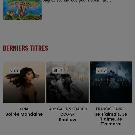
DERNIERS TITRES
6h18
6h18
6h14
6h14
6h10
6h10
ORIA
LADY GAGA & BRADLEY
FRANCIS CABREL
Soirée Mondaine
Je T'aimais, Je
COOPER
T'aime, Je
Shallow
T'aimerai