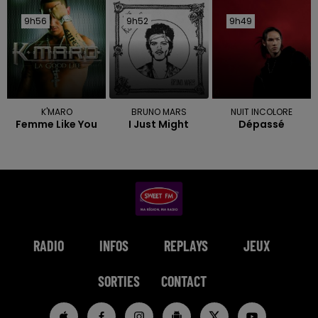
9h56
9h56
9h52
9h52
9h49
9h49
K'MARO
BRUNO MARS
NUIT INCOLORE
Femme Like You
I Just Might
Dépassé
RADIO
INFOS
REPLAYS
JEUX
SORTIES
CONTACT