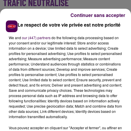
TRAFIC NEUTRALISÉ
Continuer sans accepter
Les circonstances dans lesquelles a eu lieu cette
collision, qui a par ailleurs impliqué
trois autres
Le respect de votre vie privée est notre priorité
personnes considérées indemnes
, n'ont pas été
communiquées. Momentanément interrompue, la
We and
our (447) partners
do the following data processing based on
your consent and/or our legitimate interest: Store and/or access
circulation avait été rétablie vers 16h sur l'axe
information on a device; Use limited data to select advertising; Create
Château-Gontier - Gennes-sur-Glaize.
profiles for personalised advertising; Use profiles to select personalised
advertising; Measure advertising performance; Measure content
performance; Understand audiences through statistics or combinations
of data from different sources; Develop and improve services; Create
profiles to personalise content; Use profiles to select personalised
content; Use limited data to select content; Ensure security, prevent and
detect fraud, and fix errors; Deliver and present advertising and content;
Save and communicate privacy choices. These technologies may
process personal data such as IP address and browsing data to offer
following functionalities: Identify devices based on information actively
requested; Use precise geolocation data; Match and combine data from
other data sources; Link different devices; Identify devices based on
information transmitted automatically.
À LA UNE
Vous pouvez accepter en cliquant sur "Accepter et fermer", ou affiner en