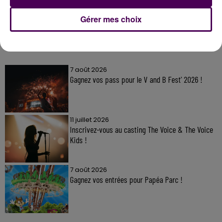
Gérer mes choix
À LA UNE
7 août 2026
Gagnez vos pass pour le V and B Fest' 2026 !
11 juillet 2026
Inscrivez-vous au casting The Voice & The Voice
Kids !
7 août 2026
Gagnez vos entrées pour Papéa Parc !