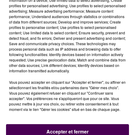
information on a device; Use limited data to select advertising; Create
profiles for personalised advertising; Use profiles to select personalised
UNE PRÉSENCE REMARQUÉE
advertising; Measure advertising performance; Measure content
performance; Understand audiences through statistics or combinations
of data from different sources; Develop and improve services; Create
Bien qu’aucune obligation ne l’y contraignait, Martine
profiles to personalise content; Use profiles to select personalised
Compain, 69 ans, a tenu à se présenter à l’audience,
content; Use limited data to select content; Ensure security, prevent and
acceptant même d’être filmée et photographiée.
detect fraud, and fix errors; Deliver and present advertising and content;
Save and communicate privacy choices. These technologies may
L’ancienne employée de la Socopa a également pris
process personal data such as IP address and browsing data to offer
la parole devant la cour. Une initiative commentée
following functionalities: Identify devices based on information actively
par maître Laurent de Caunes, avocat d’Alain Leprince
requested; Use precise geolocation data; Match and combine data from
other data sources; Link different devices; Identify devices based on
:
"Cette présence a permis de constater qu’elle avait
information transmitted automatically.
une réelle difficulté avec la vérité. Il appartiendra à
la cour d’en tirer toutes les conséquences, dans le
Vous pouvez accepter en cliquant sur "Accepter et fermer", ou affiner en
sélectionnant les finalités et/ou partenaires dans "Gérer mes choix".
sens que nous espérons
"
.
Vous pouvez également refuser en cliquant sur "Continuer sans
accepter". Vos préférences ne s'appliqueront que pour ce site. Vous
pouvez mettre à jour vos choix, ou retirer votre consentement à tout
moment via le lien "Gérer les cookies" situé en bas de chaque page.
Accepter et fermer