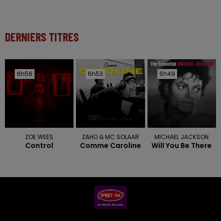
DERNIERS TITRES
6h56
6h56
6h53
6h53
6h49
6h49
ZOE WEES
ZAHO & MC SOLAAR
MICHAEL JACKSON
Control
Comme Caroline
Will You Be There