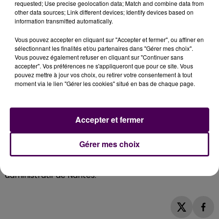
requested; Use precise geolocation data; Match and combine data from
autant, mais on lui a demandé de faire en sorte que le
other data sources; Link different devices; Identify devices based on
information transmitted automatically.
contenu de ses enseignements ne s’ébruite pas. Plus
troublant encore, des représentants de la mosquée
Vous pouvez accepter en cliquant sur "Accepter et fermer", ou affiner en
d’Allonnes ont été invités, et ils l’ont fait devant la
sélectionnant les finalités et/ou partenaires dans "Gérer mes choix".
presse et en public, à
afficher faussement leur
Vous pouvez également refuser en cliquant sur "Continuer sans
accepter". Vos préférences ne s'appliqueront que pour ce site. Vous
soutien envers les victimes des attentats, aux côtés
pouvez mettre à jour vos choix, ou retirer votre consentement à tout
des catholiques, qualifiés en coulisses de
"kouffars"
moment via le lien "Gérer les cookies" situé en bas de chaque page.
-terme extrêmement péjoratif pour désigner tous
ceux qui ne sont pas de confession musulmane- : la
notion de
"taqiya"
-
"dissimulation"
en français- ayant
Accepter et fermer
alors été évoquée pour convaincre les fidèles de se
rendre dans une église. Les responsables incriminés
Gérer mes choix
disposent d'un délai de deux mois s’ils souhaitent faire
appel pour
"excès de pouvoir"
devant le tribunal
administratif de Nantes.