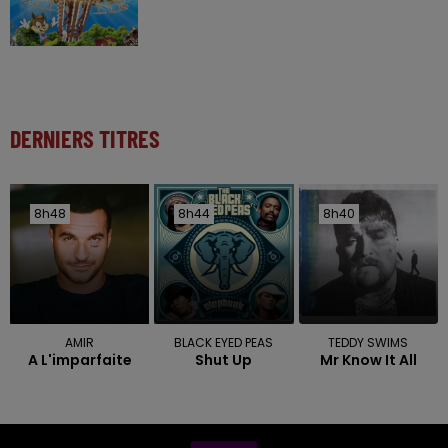
DERNIERS TITRES
8h48
8h48
8h44
8h44
8h40
8h40
AMIR
BLACK EYED PEAS
TEDDY SWIMS
A L'imparfaite
Shut Up
Mr Know It All