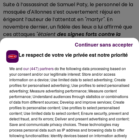
Suite à l’assassinat de Samuel Paty, le personnel de la
mosquée d'Allonnes s’est ouvertement réjoui en
érigeant l’auteur de l’attentat en
"martyr"
. En
novembre dernier, un fidèle des lieux a lui affirmé que
ces attaques
"étaient
des signes forts contre la
France et les Français
"
à même de leur faire
"enfin
Continuer sans accepter
comprendre"
que les musulmans étaient
"prêts à faire
Le respect de votre vie privée est notre priorité
la guerre"
.
AFFICHER UN SOUTIEN FACTICE AUX
We and
our (447) partners
do the following data processing based on
your consent and/or our legitimate interest: Store and/or access
VICTIMES DES ATTENTATS
information on a device; Use limited data to select advertising; Create
profiles for personalised advertising; Use profiles to select personalised
advertising; Measure advertising performance; Measure content
Face à des enfants toujours -l'école coranique
performance; Understand audiences through statistics or combinations
compte une centaine d'inscrits-, la préfecture de la
of data from different sources; Develop and improve services; Create
profiles to personalise content; Use profiles to select personalised
Sarthe affirme qu'ont été vantés
"le jihad armé, la
content; Use limited data to select content; Ensure security, prevent and
haine des juifs et la mise à mort des homosexuels"
detect fraud, and fix errors; Deliver and present advertising and content;
par le biais d’un animateur aux méthodes
Save and communicate privacy choices. These technologies may
process personal data such as IP address and browsing data to offer
"physiquement violentes"
et dont certains parents
following functionalities: Identify devices based on information actively
s’étaient plaints : l’intéressé n’a pas été écarté pour