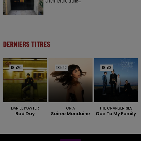
la fermeture d'une...
DERNIERS TITRES
18h26
18h26
18h22
18h22
18h13
18h13
DANIEL POWTER
ORIA
THE CRANBERRIES
Bad Day
Soirée Mondaine
Ode To My Family