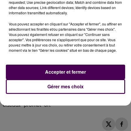
requested; Use precise geolocation data; Match and combine data from
aussi cerisiers et poiriers-. L’espace Tertifume
other data sources; Link different devices; Identify devices based on
information transmitted automatically.
comptera également des châtaigniers, des charmes,
des sureaux... Prochainement,
"des tables, avec
Vous pouvez accepter en cliquant sur "Accepter et fermer", ou affiner en
emplacement pour fauteuils, et des bancs seront
sélectionnant les finalités et/ou partenaires dans "Gérer mes choix".
installés pour un environnement plus accueillant et
Vous pouvez également refuser en cliquant sur "Continuer sans
accepter". Vos préférences ne s'appliqueront que pour ce site. Vous
agréable à la détente"
indique la collectivité, de
pouvez mettre à jour vos choix, ou retirer votre consentement à tout
même qu’une zone pour enfants améliorée
"en
moment via le lien "Gérer les cookies" situé en bas de chaque page.
conservant le jeu existant auquel s’ajoutera un
damier géant en bois en adéquation avec le milieu
naturel"
: si les lieux seront à terme en grand partie
Accepter et fermer
réaménagés,
"
la gestion se voudra raisonnée
, avec
notamment des chemins de promenade créés par
Gérer mes choix
les tontes et la mise en place d’une zone de
protection, à l’étude, avec la Ligue de protection des
oiseaux"
promet-on.