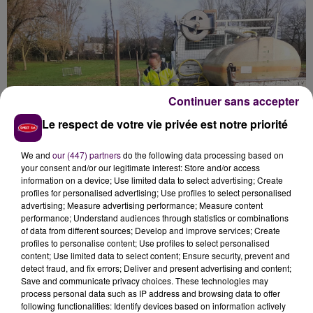
Continuer sans accepter
Le respect de votre vie privée est notre priorité
We and
our (447) partners
do the following data processing based on
your consent and/or our legitimate interest: Store and/or access
information on a device; Use limited data to select advertising; Create
profiles for personalised advertising; Use profiles to select personalised
advertising; Measure advertising performance; Measure content
performance; Understand audiences through statistics or combinations
of data from different sources; Develop and improve services; Create
UNE GESTION RAISONNÉE
profiles to personalise content; Use profiles to select personalised
content; Use limited data to select content; Ensure security, prevent and
detect fraud, and fix errors; Deliver and present advertising and content;
Creusement, plantation, arrosage : ces derniers jours,
Save and communicate privacy choices. These technologies may
process personal data such as IP address and browsing data to offer
les employés de la ville s’affairaient à mettre en terre
following functionalities: Identify devices based on information actively
les premiers arbres fruitiers -pommiers donc, mais