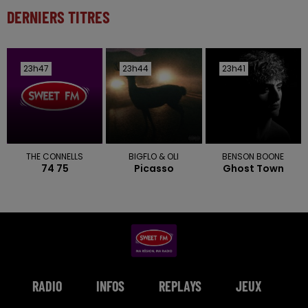
DERNIERS TITRES
23h47
23h47
23h44
23h44
23h41
23h41
THE CONNELLS
BIGFLO & OLI
BENSON BOONE
74 75
Picasso
Ghost Town
RADIO
INFOS
REPLAYS
JEUX