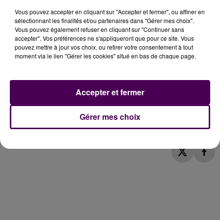
Vous pouvez accepter en cliquant sur "Accepter et fermer", ou affiner en
Aux alentours de 11h20, viendra le temps des discours :
sélectionnant les finalités et/ou partenaires dans "Gérer mes choix".
se succéderont à la tribune
Pascal Brindeau
, ancien
Vous pouvez également refuser en cliquant sur "Continuer sans
maire de Vendôme, député UDI de la troisième
accepter". Vos préférences ne s'appliqueront que pour ce site. Vous
pouvez mettre à jour vos choix, ou retirer votre consentement à tout
circonscription du Loir-et-Cher puis
Michael Burke
,
moment via le lien "Gérer les cookies" situé en bas de chaque page.
président-directeur général de Louis-Vuitton -
entreprise au chiffre d’affaire de près de 6 milliards
d’euros en 2020- ;
Bernard Arnault
, président-
Accepter et fermer
directeur général du groupe LVMH et enfin
Bruno Le
Maire
, ministre de l’Economie, des Finances et de la
Gérer mes choix
Relance.