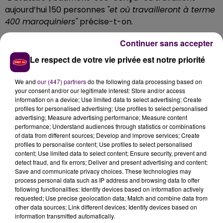
aujourd’hui 150 personnes
"et où travailleront à terme
400 maroquiniers"
précise-t-on.
DES ATELIERS
"NOUVELLE
Continuer sans accepter
GÉNÉRATION"
Le respect de votre vie privée est notre priorité
A 9h45, direction Vendôme, quartier Rochambeau,
We and
our (447) partners
do the following data processing based on
your consent and/or our legitimate interest: Store and/or access
pour visiter
"L’Abbaye Vendôme"
, où Louis-Vuitton a
information on a device; Use limited data to select advertising; Create
créé
un pôle de compétences dédié aux sacs et à la
profiles for personalised advertising; Use profiles to select personalised
petite maroquinerie
: là encore, une centaine de
advertising; Measure advertising performance; Measure content
performance; Understand audiences through statistics or combinations
collaborateurs est à l’œuvre.
"Avec l’ouverture de ces
of data from different sources; Develop and improve services; Create
deux nouveaux sites qui représenteront à terme 500
profiles to personalise content; Use profiles to select personalised
emplois, et incarnent la nouvelle génération des
content; Use limited data to select content; Ensure security, prevent and
detect fraud, and fix errors; Deliver and present advertising and content;
ateliers de Louis-Vuitton, l’entreprise renforce son
Save and communicate privacy choices. These technologies may
ancrage local"
souligne le ministère de l’Economie.
process personal data such as IP address and browsing data to offer
following functionalities: Identify devices based on information actively
DISCOURS DES OFFICIELS EN FIN DE
requested; Use precise geolocation data; Match and combine data from
other data sources; Link different devices; Identify devices based on
MATINÉE
information transmitted automatically.