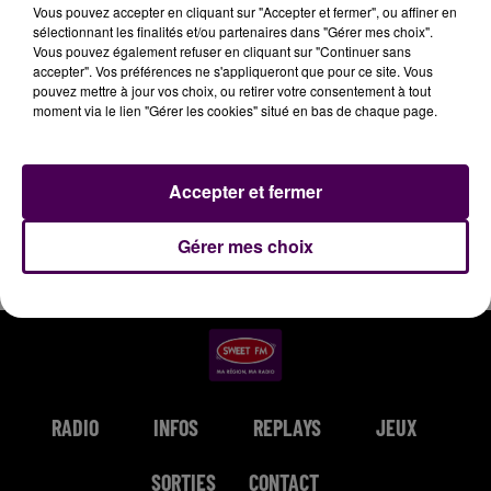
Vous pouvez accepter en cliquant sur "Accepter et fermer", ou affiner en
sélectionnant les finalités et/ou partenaires dans "Gérer mes choix".
Vous pouvez également refuser en cliquant sur "Continuer sans
6h03
6h03
5h57
5h57
5h53
5h53
accepter". Vos préférences ne s'appliqueront que pour ce site. Vous
pouvez mettre à jour vos choix, ou retirer votre consentement à tout
moment via le lien "Gérer les cookies" situé en bas de chaque page.
Accepter et fermer
LUIZA & BLEU SOLEIL
SOPRANO
ELLIE GOULDING
Soleil Bleu
Dj
Love Me Like You
Do
Gérer mes choix
RADIO
INFOS
REPLAYS
JEUX
SORTIES
CONTACT