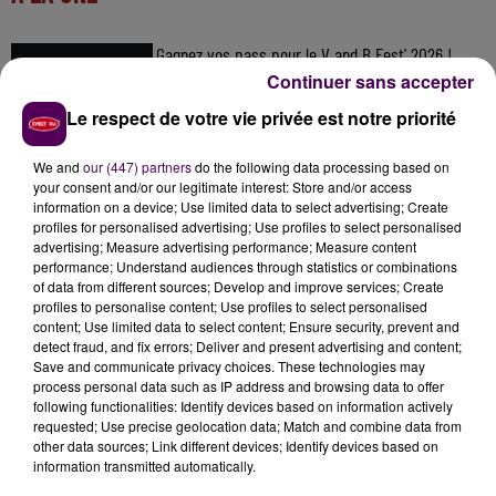
Gagnez vos pass pour le V and B Fest' 2026 !
Continuer sans accepter
Le respect de votre vie privée est notre priorité
Inscrivez-vous au casting The Voice & The Voice
We and
our (447) partners
do the following data processing based on
your consent and/or our legitimate interest: Store and/or access
Kids !
information on a device; Use limited data to select advertising; Create
profiles for personalised advertising; Use profiles to select personalised
advertising; Measure advertising performance; Measure content
performance; Understand audiences through statistics or combinations
Gagnez vos entrées pour Papéa Parc !
of data from different sources; Develop and improve services; Create
profiles to personalise content; Use profiles to select personalised
content; Use limited data to select content; Ensure security, prevent and
detect fraud, and fix errors; Deliver and present advertising and content;
Save and communicate privacy choices. These technologies may
process personal data such as IP address and browsing data to offer
following functionalities: Identify devices based on information actively
requested; Use precise geolocation data; Match and combine data from
other data sources; Link different devices; Identify devices based on
information transmitted automatically.
DERNIERS TITRES