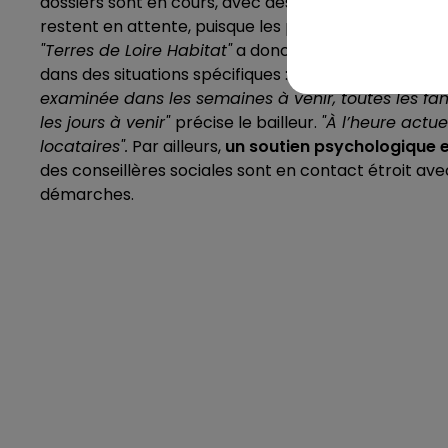
dossiers sont en cours, avec des visites des logeme
restent en attente, puisque les propositions de loge
"Terres de Loire Habitat"
a donc contacté les autres 
dans des situations spécifiques : hospitalisation, a
examinée dans les semaines à venir, toutes les f
les jours à venir"
précise le bailleur.
"À l’heure actue
locataires".
Par ailleurs,
un soutien psychologique e
des conseillères sociales sont en contact étroit av
démarches.