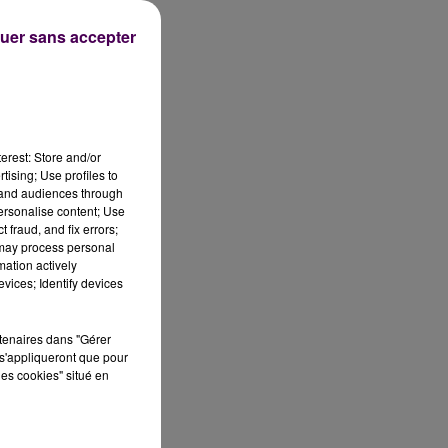
uer sans accepter
t
erest: Store and/or
ce
tising; Use profiles to
tand audiences through
e
personalise content; Use
 fraud, and fix errors;
 may process personal
mation actively
é
vices; Identify devices
rtenaires dans "Gérer
s'appliqueront que pour
les cookies" situé en
ar
s