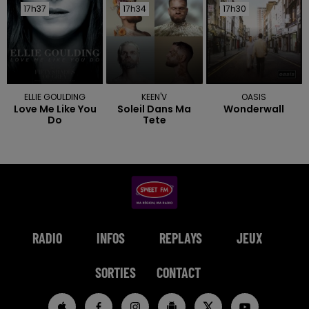
17h37
17h37
17h34
17h34
17h30
17h30
ELLIE GOULDING
KEEN'V
OASIS
Love Me Like You
Soleil Dans Ma
Wonderwall
Do
Tete
RADIO
INFOS
REPLAYS
JEUX
SORTIES
CONTACT