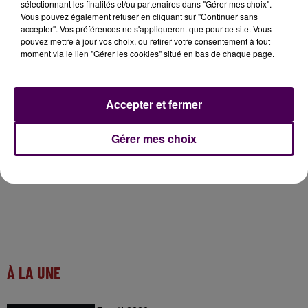
sélectionnant les finalités et/ou partenaires dans "Gérer mes choix".
départemental,
"elle ne serait pas judicieuse pour
Vous pouvez également refuser en cliquant sur "Continuer sans
résoudre le problème de mixité sociale
et ce n’est
accepter". Vos préférences ne s'appliqueront que pour ce site. Vous
pas un choix raisonnable au regard de la baisse
pouvez mettre à jour vos choix, ou retirer votre consentement à tout
moment via le lien "Gérer les cookies" situé en bas de chaque page.
démographique du nombre de collégiens dans le
blésois à l’horizon 2031"
. Les acteurs vont désormais
devoir trouver un terrain d’entente dans ce dossier et
Accepter et fermer
notamment sur un calendrier.
Gérer mes choix
À LA UNE