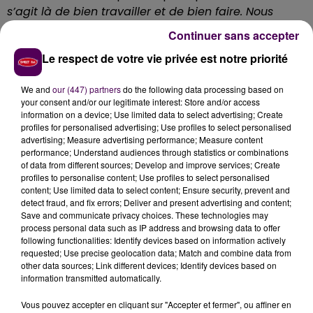
s’agit là de bien travailler et de bien faire. Nous
avons vu dans d’autres départements des
Continuer sans accepter
fermetures d’établissement qui se sont mal passées.
Le respect de votre vie privée est notre priorité
Nous voulons nous donner du temps
"
. Pour l’instant,
aucune date de fermeture précise n’a été évoquée.
We and
our (447) partners
do the following data processing based on
De nouvelles réunions vont donc avoir lieu. Rappelons
your consent and/or our legitimate interest: Store and/or access
que la décision de fermer le collège Rabelais a été
information on a device; Use limited data to select advertising; Create
prise au vu des prévisions démographiques : on
profiles for personalised advertising; Use profiles to select personalised
advertising; Measure advertising performance; Measure content
anticipe une baisse du nombre d'élèves d’ici sept ans
performance; Understand audiences through statistics or combinations
dans tout le département. Un communiqué précise
of data from different sources; Develop and improve services; Create
cependant que
le maintien de l'établissement est
profiles to personalise content; Use profiles to select personalised
content; Use limited data to select content; Ensure security, prevent and
toujours envisagé
.
detect fraud, and fix errors; Deliver and present advertising and content;
Save and communicate privacy choices. These technologies may
FAIBLE MIXITÉ SOCIALE
process personal data such as IP address and browsing data to offer
following functionalities: Identify devices based on information actively
requested; Use precise geolocation data; Match and combine data from
En revanche, la construction d’un nouveau collège à
other data sources; Link different devices; Identify devices based on
l’ouest de Blois, piste soutenue par le maire de Blois
information transmitted automatically.
Marc Gricourt lors de ses vœux en janvier dernier et
par les syndicats,
est exclue
. Selon le Conseil
Vous pouvez accepter en cliquant sur "Accepter et fermer", ou affiner en