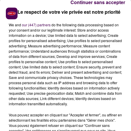
Continuer sans accepter
5 600
"forfaits post stationnement"
émis durant
l'année pour cause d'absence de ticket ou de
Le respect de votre vie privée est notre priorité
dépassement du temps autorisé -des amendes en
forte régression par rapport à l'année de référence
We and
our (447) partners
do the following data processing based on
your consent and/or our legitimate interest: Store and/or access
"normale"
en termes de contrôles qu'a été 2019-.
information on a device; Use limited data to select advertising; Create
profiles for personalised advertising; Use profiles to select personalised
PLUS DIFFICILE DANS LES PARKINGS
advertising; Measure advertising performance; Measure content
performance; Understand audiences through statistics or combinations
SOUTERRAINS
of data from different sources; Develop and improve services; Create
profiles to personalise content; Use profiles to select personalised
Côté souterrains, bien qu'ils aient été en progression
content; Use limited data to select content; Ensure security, prevent and
detect fraud, and fix errors; Deliver and present advertising and content;
de 36% comparé à l'année précédente, les taux
Save and communicate privacy choices. These technologies may
d'occupation relevés sur 2021 sont restés peu élevés :
process personal data such as IP address and browsing data to offer
moins de 50% des places utilisées en semaine dans les
following functionalities: Identify devices based on information actively
requested; Use precise geolocation data; Match and combine data from
parkings
"Château"
et
"Halle aux Grains"
, moins de
other data sources; Link different devices; Identify devices based on
70% pour
"Valin"
. S'agissant du samedi, on descend
information transmitted automatically.
sous les 30% d'occupation pour
"Halle aux Grains"
, on
Vous pouvez accepter en cliquant sur "Accepter et fermer", ou affiner en
atteint 55% pour
"Château"
et
"Valin"
est en revanche
sélectionnant les finalités et/ou partenaires dans "Gérer mes choix".
quasi-complet entre 10h et 12h. L'exercice s'est conclu
Vous pouvez également refuser en cliquant sur "Continuer sans
sur
un déficit de 233 000 euros
. En soulignant que 41%
accepter". Vos préférences ne s'appliqueront que pour ce site. Vous