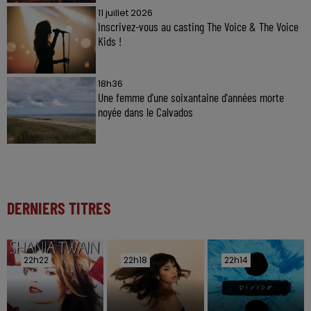
11 juillet 2026
Inscrivez-vous au casting The Voice & The Voice
Kids !
18h36
Une femme d'une soixantaine d'années morte
noyée dans le Calvados
DERNIERS TITRES
22h22
22h22
22h18
22h18
22h14
22h14