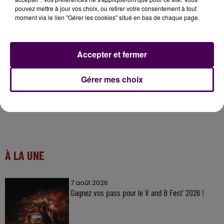
pouvez mettre à jour vos choix, ou retirer votre consentement à tout
des utilisateurs restent garés moins d’une heure afin
moment via le lien "Gérer les cookies" situé en bas de chaque page.
de ne rien payer, et que 2 450 coupons
"2 heures
gratuites"
ont été distribués par les commerçants.
Accepter et fermer
Gérer mes choix
À LA UNE
7 août 2026
Gagnez vos pass pour le V and B Fest' 2026 !