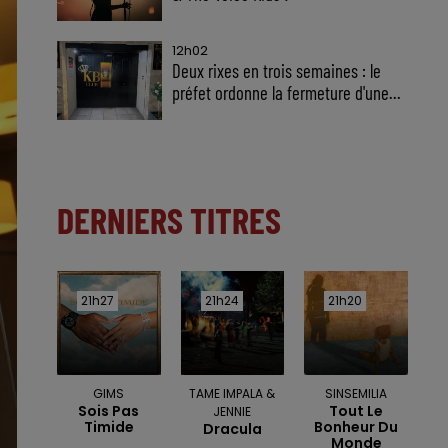
12h02
Deux rixes en trois semaines : le
préfet ordonne la fermeture d'une...
DERNIERS TITRES
21h27
21h27
21h24
21h24
21h20
21h20
GIMS
TAME IMPALA &
SINSEMILIA
Sois Pas
Tout Le
JENNIE
Timide
Bonheur Du
Dracula
Monde