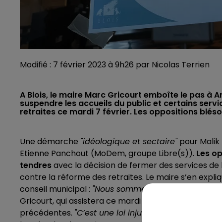
Modifié : 7 février 2023 à 9h26 par Nicolas Terrien
A Blois, le maire Marc Gricourt emboîte le pas à 
suspendre les accueils du public et certains serv
retraites ce mardi 7 février. Les oppositions blé
Une démarche
"idéologique et sectaire"
pour Malik
Etienne Panchout (MoDem, groupe Libre(s)).
Les op
tendres
avec la décision de fermer des services de l
contre la réforme des retraites. Le maire s’en expliq
conseil municipal :
"Nous sommes sur une décision 
Gricourt, qui assistera ce mardi à la manifestation a
précédentes.
"C’est une loi injuste et injustifiée"
pour