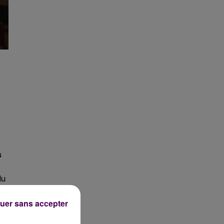
s
du
x
uer sans accepter