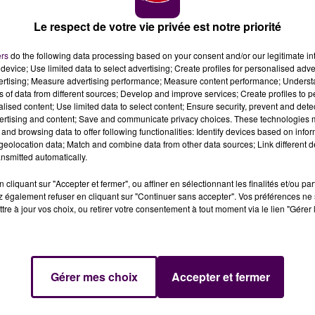
.
"Nous n’avons pas à faire cela sur les deniers publics
nne Hidalgo,
"une parmi d’autres peut-être...".
Le respect de votre vie privée est notre priorité
ers
do the following data processing based on your consent and/or our legitimate int
device; Use limited data to select advertising; Create profiles for personalised adver
vertising; Measure advertising performance; Measure content performance; Unders
ns of data from different sources; Develop and improve services; Create profiles to 
alised content; Use limited data to select content; Ensure security, prevent and detect
ertising and content; Save and communicate privacy choices. These technologies
and browsing data to offer following functionalities: Identify devices based on infor
eolocation data; Match and combine data from other data sources; Link different de
nsmitted automatically.
ulu travailler, ainsi que des administrés qui ont besoin
cliquant sur "Accepter et fermer", ou affiner en sélectionnant les finalités et/ou pa
 également refuser en cliquant sur "Continuer sans accepter". Vos préférences ne 
ik Benakcha, en plus d’une position unilatérale du maire
tre à jour vos choix, ou retirer votre consentement à tout moment via le lien "Gérer 
ion. Mais
Marc Gricourt l’assure :
"Personne n’est mis e
t du travail, et personne ne sera payé à ne rien faire"
.
A
est guère plus tendre avec la majorité :
"La neutralité du
ique, ce n’est pas de fermer une mairie, mais de se
Gérer mes choix
Accepter et fermer
 idées".
Mais le premier magistrat de la ville avance le rô
 instances de décision nationales.