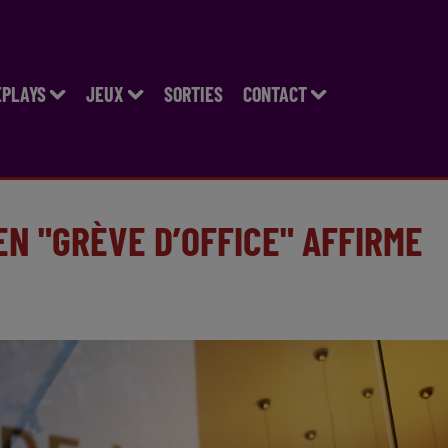
EPLAYS
JEUX
SORTIES
CONTACT
EN "GRÈVE D’OFFICE" AFFIRME