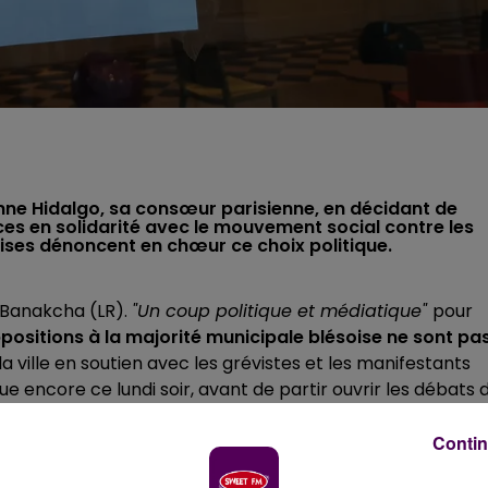
Anne Hidalgo, sa consœur parisienne, en décidant de
ices en solidarité avec le mouvement social contre les
soises dénoncent en chœur ce choix politique.
 Banakcha (LR).
"Un coup politique et médiatique"
pour
positions à la majorité municipale blésoise ne sont pa
a ville en soutien avec les grévistes et les manifestants
ue encore ce lundi soir, avant de partir ouvrir les débats 
politique de notre majorité de gauche"
assène Marc
u départ du parc des expositions, comme il a suivi les deu
Contin
suit l’édile qui n’est pas allé jusqu’à déployer des