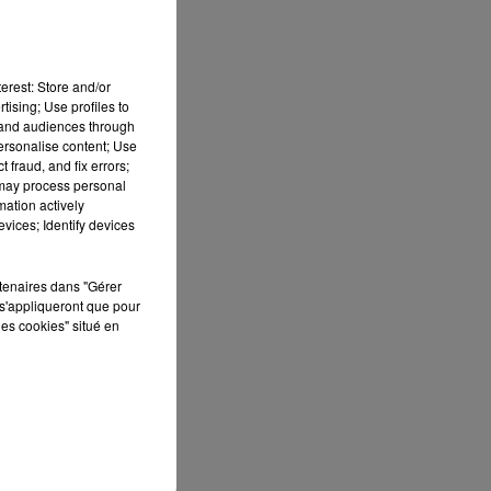
erest: Store and/or
tising; Use profiles to
tand audiences through
personalise content; Use
 fraud, and fix errors;
 may process personal
mation actively
vices; Identify devices
rtenaires dans "Gérer
s'appliqueront que pour
les cookies" situé en
n
u
le