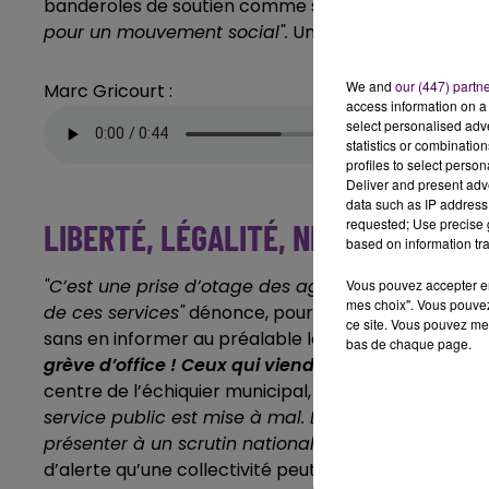
banderoles de soutien comme sur la mairie de Paris
pour un mouvement social".
Une différence avec A
We and
our (447) partn
Marc Gricourt :
access information on a 
select personalised ad
statistics or combinatio
profiles to select person
Deliver and present adv
data such as IP address 
requested; Use precise g
LIBERTÉ, LÉGALITÉ, NEUTRALITÉ...
based on information tra
"C’est une prise d’otage des agents qui auraient vo
Vous pouvez accepter en 
mes choix". Vous pouvez
de ces services"
dénonce, pour Les Républicains, Mal
ce site. Vous pouvez met
sans en informer au préalable les groupes d’opposit
bas de chaque page.
grève d’office ! Ceux qui viendront travailler auron
centre de l’échiquier municipal, Etienne Panchout n’
service public est mise à mal. Le courage en polit
présenter à un scrutin national pour y défendre des
d’alerte qu’une collectivité peut avoir vis-à-vis des