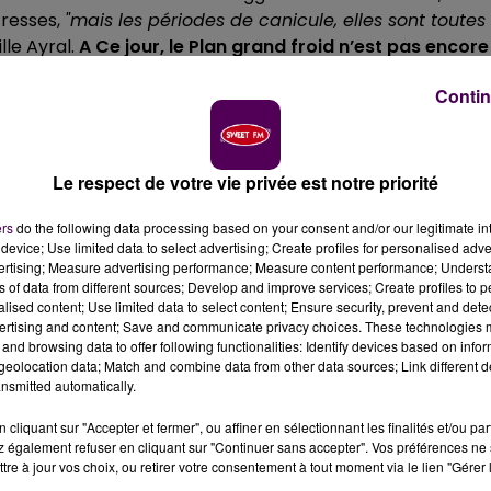
tresses,
"mais les périodes de canicule, elles sont toutes
lle Ayral.
A Ce jour, le Plan grand froid n’est pas encore
ures ressenties oscillent entre -5 et -9°
.
"Ce soir, nous
Contin
 place, elle représente l’Etat en tant que directrice de la
ent d’urgence, soit 34 de plus que l’an dernier".
 être hébergées, mais les femmes et les enfants le sont
Le respect de votre vie privée est notre priorité
ers
do the following data processing based on your consent and/or our legitimate int
device; Use limited data to select advertising; Create profiles for personalised adver
vertising; Measure advertising performance; Measure content performance; Unders
ns of data from different sources; Develop and improve services; Create profiles to 
alised content; Use limited data to select content; Ensure security, prevent and detect
ertising and content; Save and communicate privacy choices. These technologies
and browsing data to offer following functionalities: Identify devices based on infor
eolocation data; Match and combine data from other data sources; Link different de
nsmitted automatically.
cliquant sur "Accepter et fermer", ou affiner en sélectionnant les finalités et/ou pa
 également refuser en cliquant sur "Continuer sans accepter". Vos préférences ne 
tre à jour vos choix, ou retirer votre consentement à tout moment via le lien "Gérer 