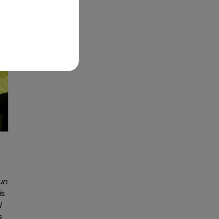
 un
is
i
s