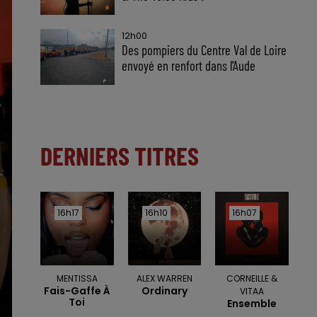
12h00
Des pompiers du Centre Val de Loire
envoyé en renfort dans l'Aude
DERNIERS TITRES
16h17
16h17
16h10
16h10
16h07
16h07
MENTISSA
ALEX WARREN
CORNEILLE &
Fais-Gaffe À
Ordinary
VITAA
Toi
Ensemble