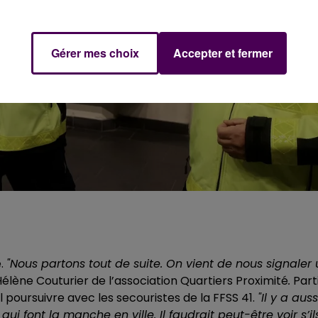
Gérer mes choix
Accepter et fermer
e.
"Nous partons tout de suite. On vient de nous signaler
lène Couturier de l’association
Quartiers Proximité
.
Part
 poursuivre avec les secouristes de la FFSS 41.
"Il y a auss
ui font la manche en ville. Il faudrait peut-être voir s’il