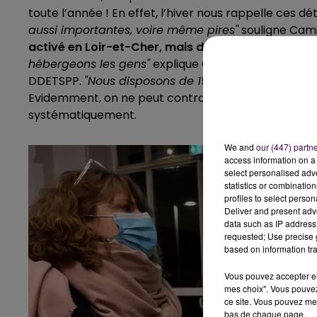
toute l’année ! En effet, l’hiver nous rappelle ces dé
aussi importantes, voire même pires"
souligne Cami
activé en Loir-et-Cher,
mais de nuit, les températ
hébergeons les gens"
explique Christiane Guérin. Sur
DDETSPP.
"Nous disposons de 158 places d’hébergem
Evidemment, on ne peut contraindre les personnes à
systématiquement.
We and
our (447) partn
access information on a 
select personalised ad
statistics or combinatio
profiles to select person
Deliver and present adv
data such as IP address 
requested; Use precise g
based on information tra
Vous pouvez accepter en 
mes choix". Vous pouvez
ce site. Vous pouvez met
bas de chaque page.