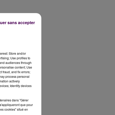
uer sans accepter
erest: Store and/or
tising; Use profiles to
tand audiences through
personalise content; Use
 fraud, and fix errors;
 may process personal
mation actively
vices; Identify devices
rtenaires dans "Gérer
s'appliqueront que pour
les cookies" situé en