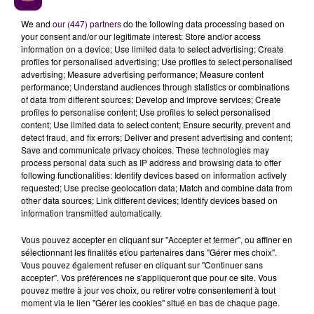
We and
our (447) partners
do the following data processing based on
your consent and/or our legitimate interest: Store and/or access
information on a device; Use limited data to select advertising; Create
profiles for personalised advertising; Use profiles to select personalised
advertising; Measure advertising performance; Measure content
"LA HONTE ET LA CULPABILITÉ
performance; Understand audiences through statistics or combinations
of data from different sources; Develop and improve services; Create
DOIVENT RETOURNER DU CÔTÉ
profiles to personalise content; Use profiles to select personalised
content; Use limited data to select content; Ensure security, prevent and
AGRESSEUR"
detect fraud, and fix errors; Deliver and present advertising and content;
Save and communicate privacy choices. These technologies may
process personal data such as IP address and browsing data to offer
Une série de
55 photos de sept femmes
engagées
following functionalities: Identify devices based on information actively
dans une étape de reconstruction. Exposition
requested; Use precise geolocation data; Match and combine data from
other data sources; Link different devices; Identify devices based on
proposée par
Osys
-pour
"Oui SYStématique"
-, qui est
information transmitted automatically.
un service d’accompagnement, situé à Bayeux, pour
les victimes de violences au sein du couple : violences
Vous pouvez accepter en cliquant sur "Accepter et fermer", ou affiner en
sélectionnant les finalités et/ou partenaires dans "Gérer mes choix".
psychologiques, verbales, économiques, physiques et
Vous pouvez également refuser en cliquant sur "Continuer sans
sexuelles. Virginie Legastelois
en est la responsable.
accepter". Vos préférences ne s'appliqueront que pour ce site. Vous
Ce service, qui fait partie de l’association Jacques-
pouvez mettre à jour vos choix, ou retirer votre consentement à tout
moment via le lien "Gérer les cookies" situé en bas de chaque page.
Cornu, est joignable sept jours sur sept, 24 heures sur