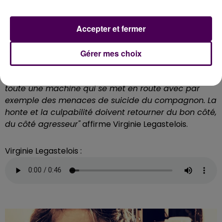
24.
"Au départ, je voulais qu’on photographie les
mains et le dos des femmes. Finalement, les sept
Accepter et fermer
participantes ont accepté de montrer leur visage.
Ce sont elles qui ont également choisi le titre de
l’exposition. C’est un sacré combat qu’elles mènent.
Gérer mes choix
Vous savez, quitter le domicile conjugal est difficile.
Le plus dur, c’est de ne pas y retourner, car c’est
toute une machine qui se met en route avec par
exemple des menaces de suicide du compagnon. La
honte et la culpabilité doivent retourner du bon côté,
du côté agresseur"
affirme Virginie Legastelois.
Virginie Legastelois :