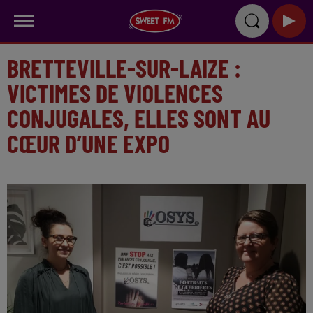
BRETTEVILLE-SUR-LAIZE :
VICTIMES DE VIOLENCES
CONJUGALES, ELLES SONT AU
CŒUR D’UNE EXPO