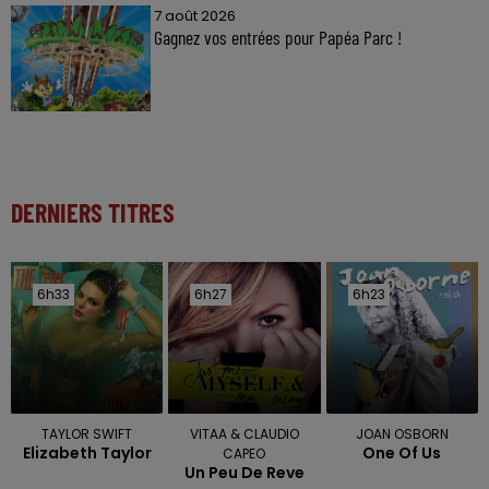
7 août 2026
Gagnez vos entrées pour Papéa Parc !
DERNIERS TITRES
6h33
6h33
6h27
6h27
6h23
6h23
TAYLOR SWIFT
VITAA & CLAUDIO
JOAN OSBORN
Elizabeth Taylor
One Of Us
CAPEO
Un Peu De Reve