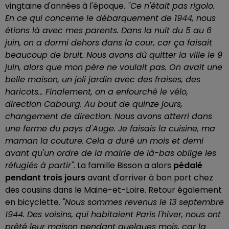
vingtaine d'années à l'époque.
"Ce n'était pas rigolo.
En ce qui concerne le débarquement de 1944, nous
étions là avec mes parents. Dans la nuit du 5 au 6
juin, on a dormi dehors dans la cour, car ça faisait
beaucoup de bruit. Nous avons dû quitter la ville le 9
juin, alors que mon père ne voulait pas. On avait une
belle maison, un joli jardin avec des fraises, des
haricots... Finalement, on a enfourché le vélo,
direction Cabourg. Au bout de quinze jours,
changement de direction. Nous avons atterri dans
une ferme du pays d'Auge. Je faisais la cuisine, ma
maman la couture.
Cela a duré un mois et demi
avant qu'un ordre de la mairie de là-bas oblige les
réfugiés à partir".
La famille Bisson a alors
pédalé
pendant trois jours
avant d'arriver à bon port chez
des cousins dans le Maine-et-Loire. Retour également
en bicyclette.
"Nous sommes revenus le 13 septembre
1944. Des voisins, qui habitaient Paris l'hiver, nous ont
prêté leur maison pendant quelques mois, car la