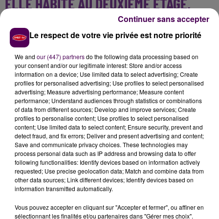
ELLE HABITE AU DEUXIÈME ÉTAGE,
SANS ASCENSEUR
Continuer sans accepter
Le respect de votre vie privée est notre priorité
Avant de faire aussi bien que Jeanne Calment, l'être
humain ayant vécu le plus longtemps parmi les
We and
our (447) partners
do the following data processing based on
personnes dont la date de naissance a été vérifiée
your consent and/or our legitimate interest: Store and/or access
information on a device; Use limited data to select advertising; Create
-122 ans-, Giselle Bisson va pouvoir continuer à user
profiles for personalised advertising; Use profiles to select personalised
ses semelles. Elle marche tous les jours, au sein de son
advertising; Measure advertising performance; Measure content
logement situé au deuxième étage sans ascenseur
performance; Understand audiences through statistics or combinations
of data from different sources; Develop and improve services; Create
ou alors dehors pour se promener ou faire ses
profiles to personalise content; Use profiles to select personalised
courses.
"Il faut que j'y aille doucement, car dès que
content; Use limited data to select content; Ensure security, prevent and
je suis à l'extérieur, j'ai tendance à être essoufflée"
.
detect fraud, and fix errors; Deliver and present advertising and content;
Save and communicate privacy choices. These technologies may
Pour faire une halte sur son trajet quotidien, entre
process personal data such as IP address and browsing data to offer
chez elle et les commerces, la centenaire peut
following functionalities: Identify devices based on information actively
s'asseoir sur
le banc, à son nom, installé en mars
requested; Use precise geolocation data; Match and combine data from
other data sources; Link different devices; Identify devices based on
dernier, avenue de Paris, par la mairie de Merville-
information transmitted automatically.
Franceville
. Ses jambes lui jouent peut-être des tours,
mais son esprit est toujours vif. Et les souvenirs
Vous pouvez accepter en cliquant sur "Accepter et fermer", ou affiner en
sélectionnant les finalités et/ou partenaires dans "Gérer mes choix".
remontent quand on lui parle de marche à pied.