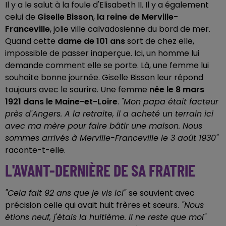
Il y a le salut à la foule d'Elisabeth II. Il y a également
celui de
Giselle Bisson
,
la reine de Merville-
Franceville
, jolie ville calvadosienne du bord de mer.
Quand cette
dame de 101 ans
sort de chez elle,
impossible de passer inaperçue. Ici, un homme lui
demande comment elle se porte. Là, une femme lui
souhaite bonne journée. Giselle Bisson leur répond
toujours avec le sourire. Une femme
née le 8 mars
1921 dans le Maine-et-Loire
.
"Mon papa était facteur
près d'Angers. A la retraite, il a acheté un terrain ici
avec ma mère pour faire bâtir une maison. Nous
sommes arrivés à Merville-Franceville le 3 août 1930"
raconte-t-elle.
L'AVANT-DERNIÈRE DE SA FRATRIE
"Cela fait 92 ans que je vis ici"
se souvient avec
précision celle qui avait huit frères et sœurs.
"Nous
étions neuf, j'étais la huitième. Il ne reste que moi"