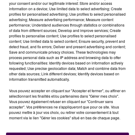
your consent and/or our legitimate interest: Store and/or access
passage prochain devant un juge. Dans l'Orne comme
information on a device; Use limited data to select advertising; Create
dans le Calvados,
d’autres opérations similaires
profiles for personalised advertising; Use profiles to select personalised
continueront d'être menées
pour maintenir la
advertising; Measure advertising performance; Measure content
performance; Understand audiences through statistics or combinations
vigilance.
of data from different sources; Develop and improve services; Create
profiles to personalise content; Use profiles to select personalised
... A LIRE AUSSI :
content; Use limited data to select content; Ensure security, prevent and
detect fraud, and fix errors; Deliver and present advertising and content;
Save and communicate privacy choices. These technologies may
process personal data such as IP address and browsing data to offer
following functionalities: Identify devices based on information actively
requested; Use precise geolocation data; Match and combine data from
other data sources; Link different devices; Identify devices based on
information transmitted automatically.
Vous pouvez accepter en cliquant sur "Accepter et fermer", ou affiner en
sélectionnant les finalités et/ou partenaires dans "Gérer mes choix".
Vous pouvez également refuser en cliquant sur "Continuer sans
accepter". Vos préférences ne s'appliqueront que pour ce site. Vous
pouvez mettre à jour vos choix, ou retirer votre consentement à tout
moment via le lien "Gérer les cookies" situé en bas de chaque page.