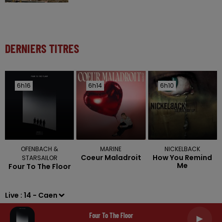
DERNIERS TITRES
6h16
6h16
6h14
6h14
6h10
6h10
OFENBACH &
MARINE
NICKELBACK
Coeur Maladroit
How You Remind
STARSAILOR
Me
Four To The Floor
Live :
14 - Caen
Four To The Floor