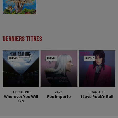
DERNIERS TITRES
16h43
16h43
16h40
16h40
16h37
16h37
THE CALLING
ZAZIE
JOAN JETT
Wherever You Will
Peu Importe
I Love Rock'n Roll
Go