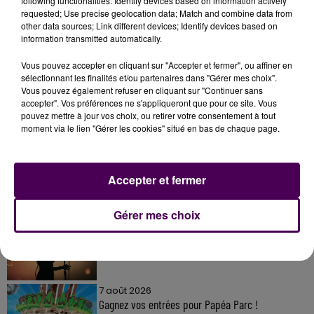
following functionalities: Identify devices based on information actively
requested; Use precise geolocation data; Match and combine data from
other data sources; Link different devices; Identify devices based on
information transmitted automatically.
Vous pouvez accepter en cliquant sur "Accepter et fermer", ou affiner en
sélectionnant les finalités et/ou partenaires dans "Gérer mes choix".
Vous pouvez également refuser en cliquant sur "Continuer sans
accepter". Vos préférences ne s'appliqueront que pour ce site. Vous
À LA UNE
pouvez mettre à jour vos choix, ou retirer votre consentement à tout
moment via le lien "Gérer les cookies" situé en bas de chaque page.
7 août 2026
Gagnez vos pass pour le V and B Fest' 2026 !
Accepter et fermer
Gérer mes choix
11 juillet 2026
Inscrivez-vous au casting The Voice & The Voice
Kids !
7 août 2026
Gagnez vos entrées pour Papéa Parc !