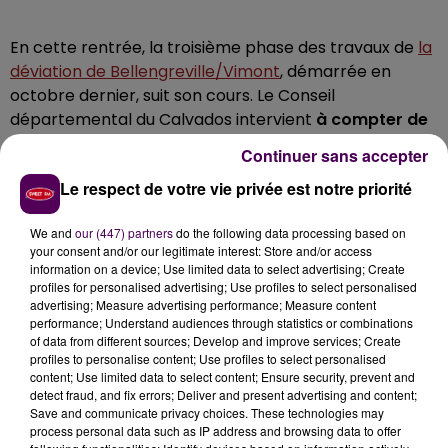
En cette rentrée, la troisième phase des travaux de
la
déviation de Bellengreville/Vimont
, démarrée en
octobre dernier, suit son cours. Le Conseil
départemental du Calvados intervient
à compter de
ce lundi 8 janvier sur le rétablissement de la D227
Continuer sans accepter
avec la construction d’un ouvrage d’art
. Le chantier
Le respect de votre vie privée est notre priorité
va entrainer
la fermeture complète de la route
avec
la
mise en place de déviations
. Le trafic sera dévié
We and
our (447) partners
do the following data processing based on
par les D613, 225a et 225.
Cette phase du chantier
your consent and/or our legitimate interest: Store and/or access
doit durer jusqu'à l’automne 2024
.
information on a device; Use limited data to select advertising; Create
profiles for personalised advertising; Use profiles to select personalised
advertising; Measure advertising performance; Measure content
performance; Understand audiences through statistics or combinations
of data from different sources; Develop and improve services; Create
profiles to personalise content; Use profiles to select personalised
content; Use limited data to select content; Ensure security, prevent and
detect fraud, and fix errors; Deliver and present advertising and content;
Save and communicate privacy choices. These technologies may
process personal data such as IP address and browsing data to offer