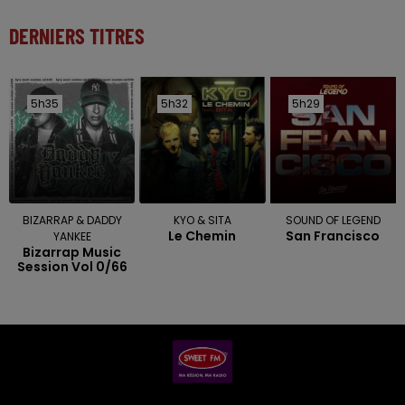
DERNIERS TITRES
5h35
5h35
5h32
5h32
5h29
5h29
BIZARRAP & DADDY
KYO & SITA
SOUND OF LEGEND
Le Chemin
San Francisco
YANKEE
Bizarrap Music
Session Vol 0/66