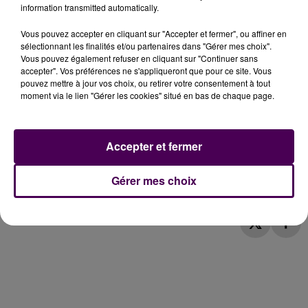
Pleine d'espoir quant à l'accueil de son nouveau titre
information transmitted automatically.
auprès du public, elle a hâte de partir à sa rencontre
Vous pouvez accepter en cliquant sur "Accepter et fermer", ou affiner en
au fil des Zéniths et des Arénas.
sélectionnant les finalités et/ou partenaires dans "Gérer mes choix".
C'est dans le cadre de cette tournée qu'on pourra la
Vous pouvez également refuser en cliquant sur "Continuer sans
accepter". Vos préférences ne s'appliqueront que pour ce site. Vous
voir au Zénith de Rouen le 24 avril et au Zénith
pouvez mettre à jour vos choix, ou retirer votre consentement à tout
d'Orléans le 7 juin !
moment via le lien "Gérer les cookies" situé en bas de chaque page.
Amel Bent dans le Sweet Café
Accepter et fermer
Gérer mes choix