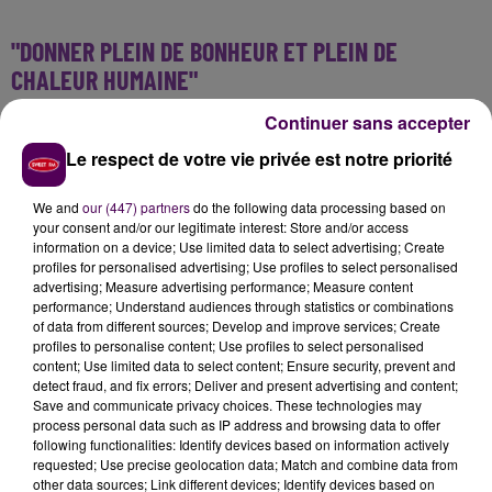
"DONNER PLEIN DE BONHEUR ET PLEIN DE
CHALEUR HUMAINE"
Continuer sans accepter
En plus de la sortie de
Minuit Une
, l'artiste jongle entre
les auditions à l'aveugle de
The Voice
, qu'elle juge
Le respect de votre vie privée est notre priorité
depuis son fauteuil de coach, et les préparatifs pour
sa tournée qui démarrera en avril : "C'est hyper
We and
our (447) partners
do the following data processing based on
your consent and/or our legitimate interest: Store and/or access
excitant, il n'y a pas du tout ni de lassitude ni de
information on a device; Use limited data to select advertising; Create
fatigue, c'est tout ce dont je rêve tous les jours" se
profiles for personalised advertising; Use profiles to select personalised
confie-t-elle.
advertising; Measure advertising performance; Measure content
performance; Understand audiences through statistics or combinations
"J'ai la chance de pouvoir le faire, pouvoir donner plein
of data from different sources; Develop and improve services; Create
de bonheur, plein de chaleur humaine à tout le public"
profiles to personalise content; Use profiles to select personalised
nous partage l'artiste avec excitation, "Je veux que les
content; Use limited data to select content; Ensure security, prevent and
detect fraud, and fix errors; Deliver and present advertising and content;
journées soient plus longues et les nuits plus courtes
Save and communicate privacy choices. These technologies may
pour pouvoir faire tout ce que je veux faire et pouvoir
process personal data such as IP address and browsing data to offer
me connecter à un maximum de gens".
following functionalities: Identify devices based on information actively
requested; Use precise geolocation data; Match and combine data from
other data sources; Link different devices; Identify devices based on