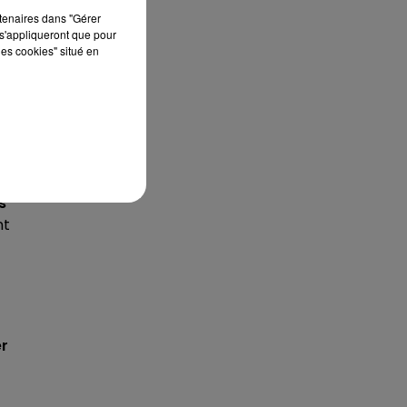
 le
rtenaires dans "Gérer
s'appliqueront que pour
us
les cookies" situé en
n
s
s
nt
er