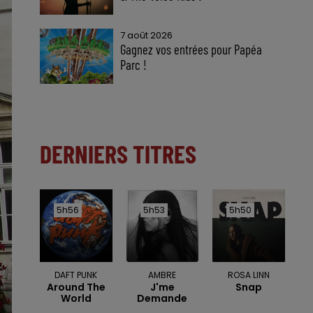
7 août 2026
Gagnez vos entrées pour Papéa
Parc !
DERNIERS TITRES
5h56
5h56
5h53
5h53
5h50
5h50
DAFT PUNK
AMBRE
ROSA LINN
Around The
J'me
Snap
World
Demande