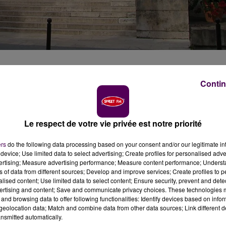
Contin
t, la mise en examen de neuf personnes dans une affaire
uerie et d’association de malfaiteurs. L’enquête port
y.
Le respect de votre vie privée est notre priorité
5 victimes en Centre-Val-de-Loire et dans les
ers
do the following data processing based on your consent and/or our legitimate int
device; Use limited data to select advertising; Create profiles for personalised adver
 annoncé ce jeudi 2 juillet la mise en examen de neuf
vertising; Measure advertising performance; Measure content performance; Unders
e, escroquerie et associations de malfaiteurs. Les
ns of data from different sources; Develop and improve services; Create profiles to 
ré autour de deux sociétés basés à Romorantin-
alised content; Use limited data to select content; Ensure security, prevent and detect
ertising and content; Save and communicate privacy choices. These technologies
e d’Orléans, Emmanuelle Bochenek-Puren.
and browsing data to offer following functionalities: Identify devices based on infor
NS D'EUROS
eolocation data; Match and combine data from other data sources; Link different de
nsmitted automatically.