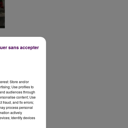
uer sans accepter
e
erest: Store and/or
tising; Use profiles to
tand audiences through
personalise content; Use
 fraud, and fix errors;
 may process personal
mation actively
vices; Identify devices