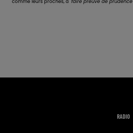
comme leurs proches, à
"faire preuve de prudence 
RADIO