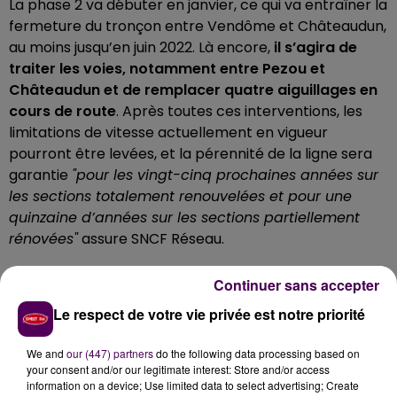
La phase 2 va débuter en janvier, ce qui va entraîner la
fermeture du tronçon entre Vendôme et Châteaudun,
au moins jusqu’en juin 2022. Là encore,
il s’agira de
traiter les voies, notamment entre Pezou et
Châteaudun et de remplacer quatre aiguillages en
cours de route
. Après toutes ces interventions, les
limitations de vitesse actuellement en vigueur
pourront être levées, et la pérennité de la ligne sera
garantie
"pour les vingt-cinq prochaines années sur
les sections totalement renouvelées et pour une
quinzaine d’années sur les sections partiellement
rénovées"
assure SNCF Réseau.
Continuer sans accepter
Le respect de votre vie privée est notre priorité
We and
our (447) partners
do the following data processing based on
your consent and/or our legitimate interest: Store and/or access
information on a device; Use limited data to select advertising; Create