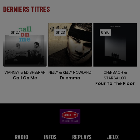
DERNIERS TITRES
6h27
6h27
6h23
6h23
6h16
6h16
VIANNEY & ED SHEERAN
NELLY & KELLY ROWLAND
OFENBACH &
Call On Me
Dilemma
STARSAILOR
Four To The Floor
RADIO
INFOS
REPLAYS
JEUX