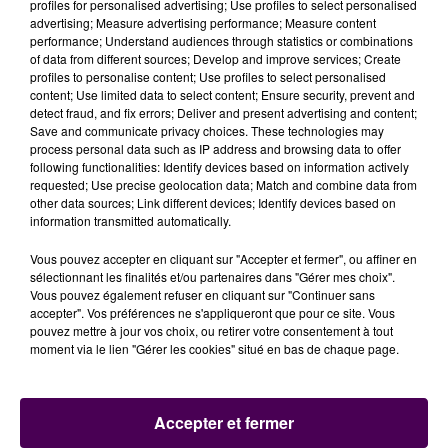
profiles for personalised advertising; Use profiles to select personalised
advertising; Measure advertising performance; Measure content
performance; Understand audiences through statistics or combinations
SUBSTITUTION PAR AUTOCARS POUR
of data from different sources; Develop and improve services; Create
profiles to personalise content; Use profiles to select personalised
LES USAGERS
content; Use limited data to select content; Ensure security, prevent and
detect fraud, and fix errors; Deliver and present advertising and content;
Save and communicate privacy choices. These technologies may
Aucun train ne circulera sur cet axe jusqu’à l’été 2022.
process personal data such as IP address and browsing data to offer
Un plan de desserte par car sera donc mis en place
following functionalities: Identify devices based on information actively
requested; Use precise geolocation data; Match and combine data from
par SNCF Voyageurs entre Vendôme et Châteaudun.
other data sources; Link different devices; Identify devices based on
Les horaires seront communiqués dans les prochains
information transmitted automatically.
jours, notamment par affichage en gare et aux points
Vous pouvez accepter en cliquant sur "Accepter et fermer", ou affiner en
d’arrêt, puis sur l’application SNCF Connect à partir de
sélectionnant les finalités et/ou partenaires dans "Gérer mes choix".
janvier 2022.
Pour rallier Vendôme et Tours, deux
Vous pouvez également refuser en cliquant sur "Continuer sans
trains allers-retours seront remis en circulation
du 3
accepter". Vos préférences ne s'appliqueront que pour ce site. Vous
pouvez mettre à jour vos choix, ou retirer votre consentement à tout
janvier au 1er juillet 2022.
moment via le lien "Gérer les cookies" situé en bas de chaque page.
LA TROISIÈME LIGNE ENTRE L’ÎLE-DE-
FRANCE ET LA TOURAINE
Accepter et fermer