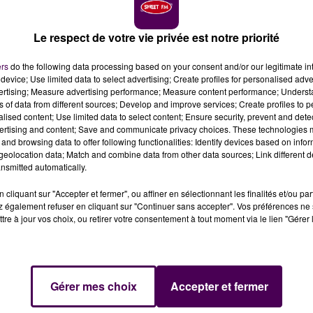
Le respect de votre vie privée est notre priorité
ers
do the following data processing based on your consent and/or our legitimate int
device; Use limited data to select advertising; Create profiles for personalised adver
vertising; Measure advertising performance; Measure content performance; Unders
ns of data from different sources; Develop and improve services; Create profiles to 
alised content; Use limited data to select content; Ensure security, prevent and detect
ertising and content; Save and communicate privacy choices. These technologies
ce mardi 26 mars pour un feu de silo à La Bonneville-
ravagée.
and browsing data to offer following functionalities: Identify devices based on infor
eolocation data; Match and combine data from other data sources; Link different de
nsmitted automatically.
17h45 ce mardi 26 mars à quelques kilomètres à l'ouest
cliquant sur "Accepter et fermer", ou affiner en sélectionnant les finalités et/ou pa
neville-sur-Iton, dans
un bâtiment installé le long de la
 également refuser en cliquant sur "Continuer sans accepter". Vos préférences ne 
s. Pas moins de 800 tonnes de cacao en vrac y étaient
tre à jour vos choix, ou retirer votre consentement à tout moment via le lien "Gérer 
t dégageant des poussières qui peuvent faire
 risques liées à la fermentation du cacao en vrac.
Gérer mes choix
Accepter et fermer
 épaisses fumées rendaient particulièrement périlleuse