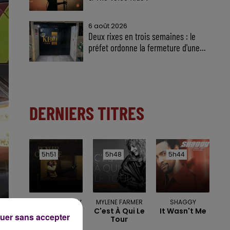
6 août 2026
Deux rixes en trois semaines : le
préfet ordonne la fermeture d'une...
DERNIERS TITRES
5h51
5h51
5h48
5h48
5h44
5h44
DERMOT KENNEDY
MYLENE FARMER
SHAGGY
Power Over
C'est À Qui Le
It Wasn't Me
uer sans accepter
Me
Tour