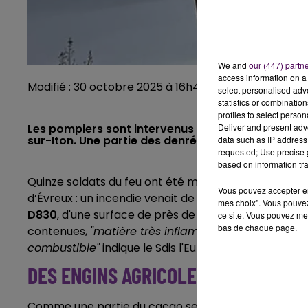
We and
our (447) partn
access information on a 
Modifié : 30 octobre 2025 à 16h48 par Tanguy Papin
select personalised ad
statistics or combinatio
profiles to select person
Deliver and present adv
Les pompiers sont intervenus en fin d’après-midi 
sur-Iton. Une partie des denrées stockées a été 
data such as IP address 
requested; Use precise g
based on information tra
Quinze soldats du feu ont été mobilisés à partir de 
Vous pouvez accepter en 
d’Évreux : un incendie venait de se déclarer à La Bon
mes choix". Vous pouvez
D830
, d'une surface de près de 1 500 mètres carré
ce site. Vous pouvez met
bas de chaque page.
contenues,
"matière très inflammable car sèche e
combustible"
indique le
Sdis l'Eure, en rappelant les
DES ENGINS AGRICOLES UTILISÉS
Comme une partie du cacao se consumait et que les