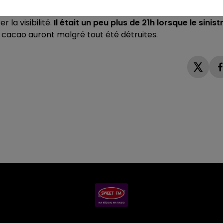
 prise d'employer des véhicules agricoles afin d'évacuer
la visibilité.
Il était un peu plus de 21h lorsque le sinist
 cacao auront malgré tout été détruites.