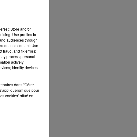
erest: Store and/or
tising; Use profiles to
tand audiences through
personalise content; Use
 fraud, and fix errors;
 may process personal
mation actively
vices; Identify devices
rtenaires dans "Gérer
s'appliqueront que pour
les cookies" situé en