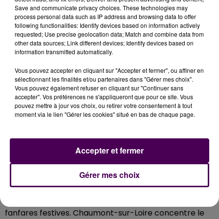
l’intensité qu’elle avait du XVe au XIXe siècle... Et
le
Save and communicate privacy choices. These technologies may
trafic fluvial se résume désormais aux excursions
process personal data such as IP address and browsing data to offer
proposées par les passionnés
, dont ceux de Millière
following functionalities: Identify devices based on information actively
requested; Use precise geolocation data; Match and combine data from
Raboton : basée à Chaumont-sur-Loire, cette
other data sources; Link different devices; Identify devices based on
association dispose d’une flotte de cinq bateaux à
information transmitted automatically.
fond plat qui font revivre cette histoire fluviale.
"Nous
Vous pouvez accepter en cliquant sur "Accepter et fermer", ou affiner en
faisons vivre ce patrimoine qu’est la culture
sélectionnant les finalités et/ou partenaires dans "Gérer mes choix".
ligérienne, que l’on assume"
expose fièrement Cédric
Vous pouvez également refuser en cliquant sur "Continuer sans
Joubert. Cette culture que le pilote de bateau espère
accepter". Vos préférences ne s'appliqueront que pour ce site. Vous
pouvez mettre à jour vos choix, ou retirer votre consentement à tout
un jour voir inscrite au Patrimoine commun immatériel
moment via le lien "Gérer les cookies" situé en bas de chaque page.
(PCI). Depuis 25 ans, outre son activité balade,
l’association s’attèle aussi à dispenser de l’éducation à
l’environnement.
"Nous représentons en quelque-
Accepter et fermer
sorte la néo-batellerie !"
. Au fil des stands, les
discussions s’amorcent très vite, alors que les
Gérer mes choix
escalades s’intensifient sur un grand mât édifié pour
l’occasion à l’entrée du festival, et que l’ambiance
musicale alterne entre danses Renaissance et
fanfares festives. Chaumont-sur-Loire concentre le