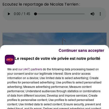
Ecoutez le reportage de Nicolas Terrien :
Continuer sans accepter
Le respect de votre vie privée est notre priorité
We and
our (447) partners
do the following data processing based on
your consent and/or our legitimate interest: Store and/or access
information on a device; Use limited data to select advertising; Create
profiles for personalised advertising; Use profiles to select personalised
advertising; Measure advertising performance; Measure content
LA NÉO-BATELLERIE DE LOIRE
performance; Understand audiences through statistics or combinations
of data from different sources; Develop and improve services; Create
profiles to personalise content; Use profiles to select personalised
En 2025, l’activité de la batellerie de Loire n’a plus
content; Use limited data to select content; Ensure security, prevent and
detect fraud, and fix errors; Deliver and present advertising and content;