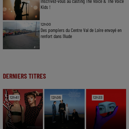
Inscrivez-vous au casting The Voice & The Voice
Kids !
12h00
Des pompiers du Centre Val de Loire envoyé en
renfort dans l'Aude
DERNIERS TITRES
12h41
12h41
12h36
12h36
12h33
12h33