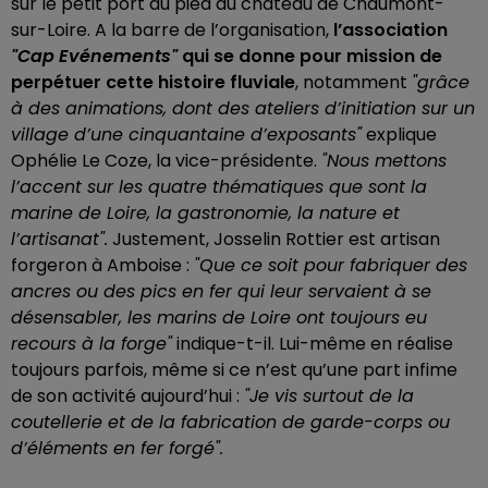
sur le petit port au pied du château de Chaumont-
sur-Loire. A la barre de l’organisation,
l’association
"Cap Evénements"
qui se donne pour mission de
perpétuer cette histoire fluviale
, notamment
"grâce
à des animations, dont des ateliers d’initiation sur un
village d’une cinquantaine d’exposants"
explique
Ophélie Le Coze, la vice-présidente.
"Nous mettons
l’accent sur les quatre thématiques que sont la
marine de Loire, la gastronomie, la nature et
l’artisanat".
Justement, Josselin Rottier est artisan
forgeron à Amboise :
"Que ce soit pour fabriquer des
ancres ou des pics en fer qui leur servaient à se
désensabler, les marins de Loire ont toujours eu
recours à la forge"
indique-t-il. Lui-même en réalise
toujours parfois, même si ce n’est qu’une part infime
de son activité aujourd’hui :
"Je vis surtout de la
coutellerie et de la fabrication de garde-corps ou
d’éléments en fer forgé".