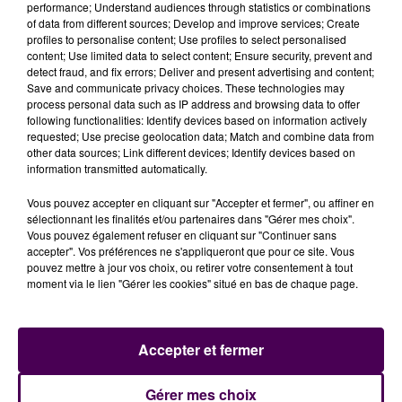
performance; Understand audiences through statistics or combinations
Outre les pompiers, policiers, employés d'Enedis et de
of data from different sources; Develop and improve services; Create
profiles to personalise content; Use profiles to select personalised
GRDF étaient présents sur les lieux du sinistre, où
"une
content; Use limited data to select content; Ensure security, prevent and
analyse batimentaire"
doit être menée. Les causes
detect fraud, and fix errors; Deliver and present advertising and content;
exactes de l’explosion restent à déterminer. Une
Save and communicate privacy choices. These technologies may
process personal data such as IP address and browsing data to offer
enquête a été ouverte, et s'oriente vers une origine
following functionalities: Identify devices based on information actively
"de gaz en bouteille car l'immeuble n'est pas
requested; Use precise geolocation data; Match and combine data from
alimenté par le réseau GRDF"
concluent les pompiers.
other data sources; Link different devices; Identify devices based on
information transmitted automatically.
Vous pouvez accepter en cliquant sur "Accepter et fermer", ou affiner en
sélectionnant les finalités et/ou partenaires dans "Gérer mes choix".
Vous pouvez également refuser en cliquant sur "Continuer sans
accepter". Vos préférences ne s'appliqueront que pour ce site. Vous
pouvez mettre à jour vos choix, ou retirer votre consentement à tout
moment via le lien "Gérer les cookies" situé en bas de chaque page.
Accepter et fermer
À LA UNE
Gérer mes choix