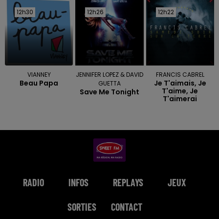
12h30
12h30
12h26
12h26
12h22
12h22
VIANNEY
JENNIFER LOPEZ & DAVID
FRANCIS CABREL
Beau Papa
Je T'aimais, Je
GUETTA
T'aime, Je
Save Me Tonight
T'aimerai
RADIO
INFOS
REPLAYS
JEUX
SORTIES
CONTACT