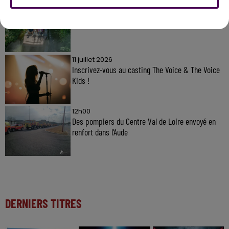
31 juillet 2026
Gagnez vos entrées à Terra Botanica !
11 juillet 2026
Inscrivez-vous au casting The Voice & The Voice
Kids !
12h00
Des pompiers du Centre Val de Loire envoyé en
renfort dans l'Aude
DERNIERS TITRES