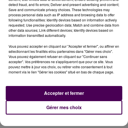
detect fraud, and fix errors; Deliver and present advertising and content;
Décision a été prise, par les élus Falaisiens, de
Save and communicate privacy choices. These technologies may
process personal data such as IP address and browsing data to offer
poursuivre l’expérimentation engagée le 7 octobre,
following functionalities: Identify devices based on information actively
jusqu’au samedi 4 novembre
"afin d’avoir le recul
requested; Use precise geolocation data; Match and combine data from
nécessaire pour évaluer l’intérêt de la mesure"
: il
other data sources; Link different devices; Identify devices based on
information transmitted automatically.
s’agira de constater
"l’impact de la piétonisation de
la rue pour les clients, sur l’activité des
Vous pouvez accepter en cliquant sur "Accepter et fermer", ou affiner en
commerçants et sur la sécurisation des
sélectionnant les finalités et/ou partenaires dans "Gérer mes choix".
Vous pouvez également refuser en cliquant sur "Continuer sans
déplacements sur cet axe durant les quatre heures
accepter". Vos préférences ne s'appliqueront que pour ce site. Vous
hebdomadaires concernées"
fait-on savoir.
pouvez mettre à jour vos choix, ou retirer votre consentement à tout
moment via le lien "Gérer les cookies" situé en bas de chaque page.
PROCESSUS RÉVERSIBLE AU CAS OÙ
"S’il y a plus de dommages que d’avantages, bien
Accepter et fermer
évidemment on fera marche arrière"
assure Hervé
Maunoury :
"On n’est pas obtus, si de fait on arrivait à
Gérer mes choix
constater que c’est une erreur, pas de problème, je
demande aux services de supprimer l’arrêté"
appuie-t-il, face à des commerçants dubitatifs, venus