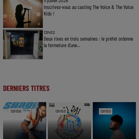
11 juillet 2026
Inscrivez-vous au casting The Voice & The Voice
Kids !
12h02
Deux rixes en trois semaines : le préfet ordonne
la fermeture d'une...
DERNIERS TITRES
13h56
13h56
13h53
13h53
13h50
13h50