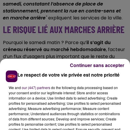
samedi, constatant l’absence de place de
stationnement, prennent la rue en contre-sens et
en marche arrière
"
expliquent les services de la ville.
LE RISQUE LIÉ AUX MARCHES ARRIÈRE
Pourquoi le samedi matin ? Parce qu’
il s’agit du
créneau réservé au marché hebdomadaire
, facteur
d’un flux d’usagers plus important que le reste du
temps, d’où à la fois les problèmes de circulation
Continuer sans accepter
automobile et de sécurité pour les personnes
Le respect de votre vie privée est notre priorité
vulnérables, qu’elles soient à pied ou sur leur vélo :
"Si
un automobiliste fait une marche arrière et écrase
We and
our (447) partners
do the following data processing based on
quelqu’un,
je serai tenu responsable
"
a lancé Hervé
your consent and/or our legitimate interest: Store and/or access
Maunoury, maire, lors du Conseil municipal de ce lundi
information on a device; Use limited data to select advertising; Create
profiles for personalised advertising; Use profiles to select personalised
9 octobre.
advertising; Measure advertising performance; Measure content
EXPÉRIMENTATION JUSQU'À DÉBUT
performance; Understand audiences through statistics or combinations
of data from different sources; Develop and improve services; Create
NOVEMBRE
profiles to personalise content; Use profiles to select personalised
content; Use limited data to select content; Ensure security, prevent and