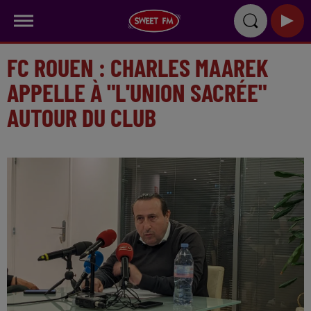
FC ROUEN : CHARLES MAAREK
APPELLE À "L'UNION SACRÉE"
AUTOUR DU CLUB