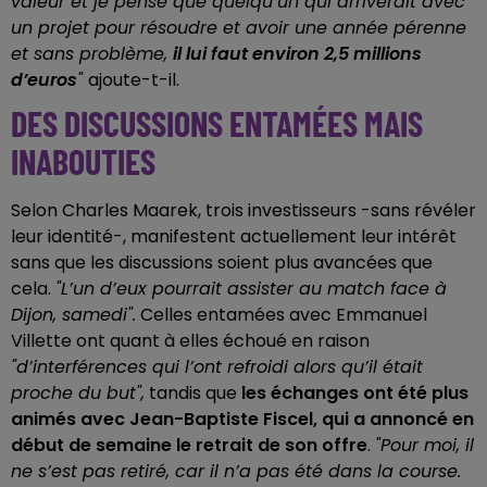
valeur et je pense que quelqu’un qui arriverait avec
un projet pour résoudre et avoir une année pérenne
et sans problème,
il lui faut environ 2,5 millions
d’euros
"
ajoute-t-il.
DES DISCUSSIONS ENTAMÉES MAIS
INABOUTIES
Selon Charles Maarek, trois investisseurs -sans révéler
leur identité-, manifestent actuellement leur intérêt
sans que les discussions soient plus avancées que
cela.
"L’un d’eux pourrait assister au match face à
Dijon, samedi".
Celles entamées avec Emmanuel
Villette ont quant à elles échoué en raison
"d’interférences qui l’ont refroidi alors qu’il était
proche du but",
tandis que
les échanges ont été plus
animés avec Jean-Baptiste Fiscel, qui a annoncé en
début de semaine le retrait de son offre
.
"Pour moi, il
ne s’est pas retiré, car il n’a pas été dans la course.