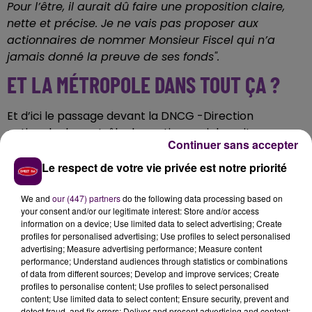
Pour l’être, il aurait dû faire une proposition claire,
nette et précise. Je ne vais pas proposer aux
actionnaires de nommer Monsieur Fiscel qui n’a
jamais donné la preuve de ses fonds".
ET LA MÉTROPOLE DANS TOUT ÇA ?
Et d’ici le passage devant la DNCG -Direction
nationale du contrôle de gestion- qui devrait
Continuer sans accepter
intervenir le 11 juin prochain,
le président rouennais
invite également la métropole à s’investir dans ce
Le respect de votre vie privée est notre priorité
dossier, et fustige les récentes déclarations de son
président, le maire de Rouen Nicolas Mayer-
We and
our (447) partners
do the following data processing based on
your consent and/or our legitimate interest: Store and/or access
Rossignol
:
"L’an dernier, on l’a vu avec Sochaux, les
information on a device; Use limited data to select advertising; Create
politiques s’en sont mêlés, mais dans le bon sens du
profiles for personalised advertising; Use profiles to select personalised
terme et non pas en demandant au comité de
advertising; Measure advertising performance; Measure content
performance; Understand audiences through statistics or combinations
direction de démissionner. Nous ce qu’on veut, c’est
of data from different sources; Develop and improve services; Create
la survie du FC Rouen. On a vu des choses qui se
profiles to personalise content; Use profiles to select personalised
sont créées à Bastia, Sochaux, avec des entreprises...
content; Use limited data to select content; Ensure security, prevent and
detect fraud, and fix errors; Deliver and present advertising and content;