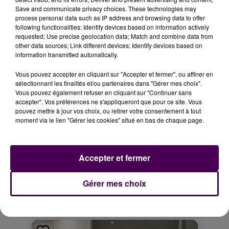
Pourquoi pas à Rouen ? Si on trouve la solution, bien-
Save and communicate privacy choices. These technologies may
sûr que je démissionne".
process personal data such as IP address and browsing data to offer
following functionalities: Identify devices based on information actively
UNE FUSION AVEC QRM ?
requested; Use precise geolocation data; Match and combine data from
other data sources; Link different devices; Identify devices based on
information transmitted automatically.
Et après une fusion entamée en 2015 mais avortée
deux ans plus tard, l’idée d’un nouveau
Vous pouvez accepter en cliquant sur "Accepter et fermer", ou affiner en
rapprochement avec QRM a été évoquée ces
sélectionnant les finalités et/ou partenaires dans "Gérer mes choix".
Vous pouvez également refuser en cliquant sur "Continuer sans
dernières semaines.
"Il ne peut pas y avoir de fusion
accepter". Vos préférences ne s'appliqueront que pour ce site. Vous
cette année.
Il y a un mois, j’ai rencontré Michel
pouvez mettre à jour vos choix, ou retirer votre consentement à tout
Mallet
(ndlr : président de QRM)
, qui aurait pu être
moment via le lien "Gérer les cookies" situé en bas de chaque page.
l’homme de la situation, n’en déplaisent à certains
.
Lui sait bien gérer, mais aujourd’hui le code du sport
interdit d’être actionnaire de deux sociétés à plus de
Accepter et fermer
10%. Il a rencontré les gens de la Fédération
française de football et a vu que ce n’était pas
Gérer mes choix
possible"
confie Charles Maarek.