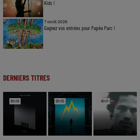
Kids !
7 août 2026
Gagnez vos entrées pour Papéa Parc !
DERNIERS TITRES
8h19
8h19
8h15
8h15
8h11
8h11