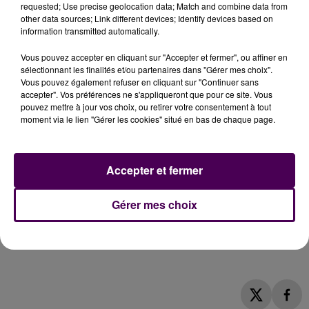
requested; Use precise geolocation data; Match and combine data from
composent le syndicat doivent se réunir
other data sources; Link different devices; Identify devices based on
prochainement pour décider d’une position unique. En
information transmitted automatically.
attendant, les compensations déjà actées pour aider
Vous pouvez accepter en cliquant sur "Accepter et fermer", ou affiner en
"Vert Marine"
ont été suspendues. A cette situation
sélectionnant les finalités et/ou partenaires dans "Gérer mes choix".
s’ajoutent aussi des conséquences sociales, puisque
Vous pouvez également refuser en cliquant sur "Continuer sans
les agents qui travaillent à Aquaval se retrouvent au
accepter". Vos préférences ne s'appliqueront que pour ce site. Vous
pouvez mettre à jour vos choix, ou retirer votre consentement à tout
chômage technique, et les scolaires ne peuvent
moment via le lien "Gérer les cookies" situé en bas de chaque page.
bénéficier de leurs créneaux d’apprentissage de la
natation. Pour l’heure, aucune date de réouverture
n’est avancée.
Accepter et fermer
Harold Huwart :
Gérer mes choix