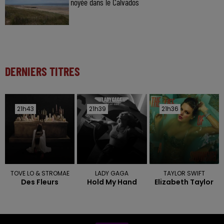
noyée dans le Calvados
DERNIERS TITRES
21h43
21h43
21h39
21h39
21h36
21h36
TOVE LO & STROMAE
LADY GAGA
TAYLOR SWIFT
Des Fleurs
Hold My Hand
Elizabeth Taylor