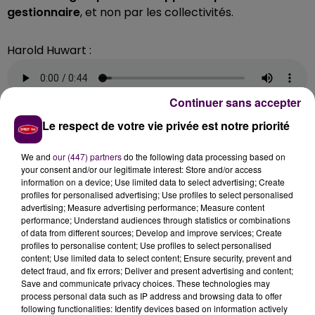
gestionnaire
,
et non par les collectivités.
Harold Huwart :
Continuer sans accepter
Le respect de votre vie privée est notre priorité
CHÔMAGE TECHNIQUE À AQUAVAL
We and
our (447) partners
do the following data processing based on
your consent and/or our legitimate interest: Store and/or access
Ce qui signifie que
"Vert Marine"
ne peut répercuter
information on a device; Use limited data to select advertising; Create
cette très forte augmentation des charges
profiles for personalised advertising; Use profiles to select personalised
advertising; Measure advertising performance; Measure content
énergétiques, ici au syndicat intercommunal qui gère
performance; Understand audiences through statistics or combinations
la piscine, abondé à 90% par la municipalité de
of data from different sources; Develop and improve services; Create
Nogent-le-Rotrou.
"En aucun cas le délégataire ne
profiles to personalise content; Use profiles to select personalised
content; Use limited data to select content; Ensure security, prevent and
peut suspendre le service public qu’il a choisi
detect fraud, and fix errors; Deliver and present advertising and content;
d’assurer"
affirme pour sa part
Harold Huwart, qui a
Save and communicate privacy choices. These technologies may
saisi l’avocat de la ville pour prendre conseil
. Les
process personal data such as IP address and browsing data to offer
following functionalities: Identify devices based on information actively
vingt communes euréliennes et ornaises qui